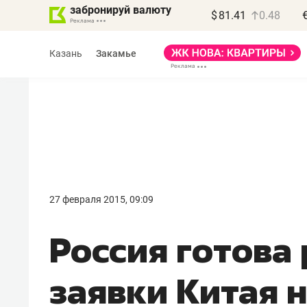
забронируй валюту
$
81.41
0.48
Казань
Закамье
Василь Мазитов
МАРТ
27 февраля 2015, 09:09
«Не зная местных
Россия готова
правил, бизнес может
потерять минимум
заявки Китая 
полгода»
Как бизнесу выйти на зарубежные