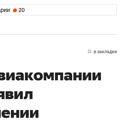
арии
20
в закладки
авиакомпании
явил
нении