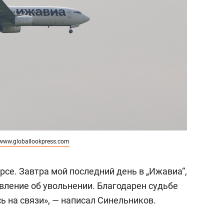
www.globallookpress.com
урсе. Завтра мой последний день в „Ижавиа“,
явление об увольнении. Благодарен судьбе
сь на связи», — написал Синельников.