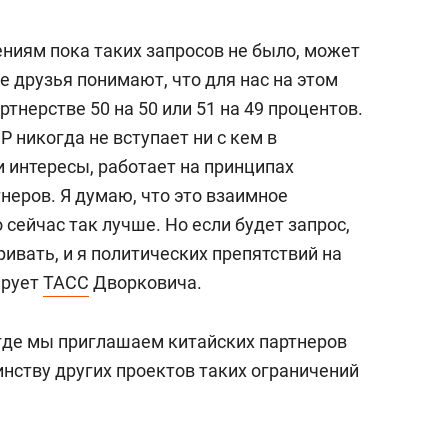
сверхнагрузку
для меня это челлендж
сом»
ниям пока таких запросов не было, может
е друзья понимают, что для нас на этом
тнерстве 50 на 50 или 51 на 49 процентов.
Р никогда не вступает ни с кем в
 интересы, работает на принципах
неров. Я думаю, что это взаимное
 сейчас так лучше. Но если будет запрос,
ивать, и я политических препятствий на
ирует
ТАСС
Дворковича.
 где мы приглашаем китайских партнеров
инству других проектов таких ограничений