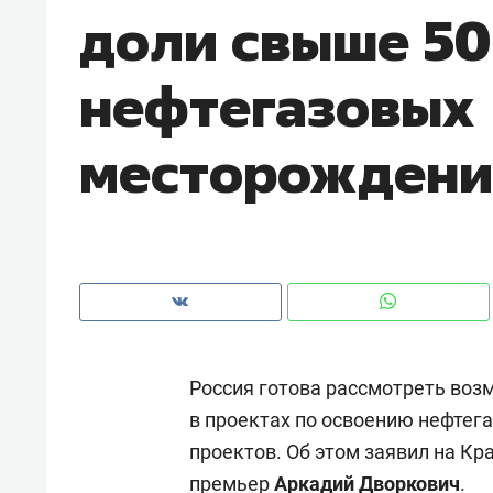
доли свыше 50
рынки, почему надо знать аксакал
чем интересен Оман?
нефтегазовых
месторождени
Россия готова рассмотреть во
Рекомендуем
Рекоме
в проектах по освоению нефте
Падел, фитнес, танцы и даже
Психо
проектов. Об этом заявил на К
ниндзя-зал: как ТРЦ «Франт»
«Дире
стал Меккой для любителей
когда 
премьер
Аркадий Дворкович
.