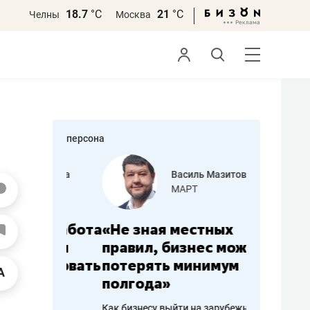
18.7
°С
21
°С
Челны
Москва
персона
еменова
Василь Мазитов
»
МАРТ
а: работа
«Не зная местных
«Мне лу
ечься
правил, бизнес может
не зара
вствовать
потерять минимум
чем пот
полгода»
репутац
пошиву
Как бизнесу выйти на зарубежные
Владелец от