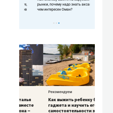
рафакте,
рынки, почему надо знать аксакалов и
о трехкратно
кредитов
чем интересен Оман?
клиентах и ч
Рекомендуем
Рекоме
лья
Как выжить ребенку без
Салих
есте
гаджета и научить его
«Если
а –
самостоятельности за 18
с мин