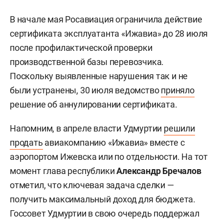
Фото: ©
Maksim Konstantinov
/Global Look Press/
www.globallookpress.com
«Друзья, как обещал, держу в курсе. Завтра мой
последний день в „Ижавиа“, меня попросили, и я
написал заявление об увольнении. Благодарен
судьбе за эти прекрасные 8 лет. Остаюсь на
связи», — написал Синельников.
В начале мая Росавиация ограничила действие
сертификата эксплуатанта «Ижавиа» до 28 июля
после профилактической проверки
производственной базы перевозчика.
Поскольку выявленные нарушения так и не