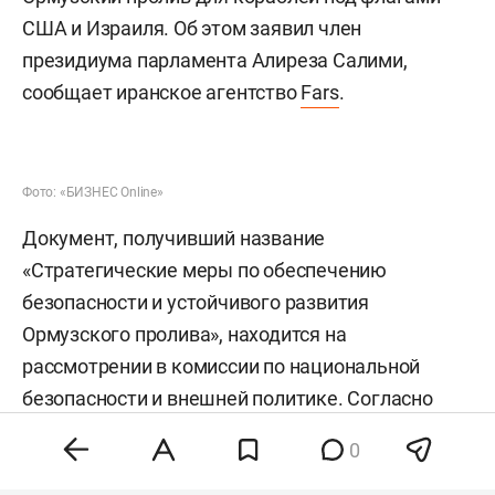
на проход через Ормузский
пролив для судов из США
и Израиля
Парламент Ирана рассматривает законопроект,
который ограничит судоходство через
Ормузский пролив для кораблей под флагами
США и Израиля. Об этом заявил член
президиума парламента Алиреза Салими,
сообщает иранское агентство
Fars
.
0