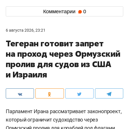
прибыль 1,7 млрд рублей — в 2,6 раза больше,
чем годом ранее. При этом пассажиропоток
снизился на 2% до 683 тыс. человек. Аэропорт
Ижевска, входящий в группу, обслужил 866 тыс.
пассажиров — минус 4,2% в годовом выражении.
Он принимает рейсы самой «Ижавиа», а также
перевозчиков S7 Airlines и «Россия».
Комментарии
0
6 августа 2026, 23:21
Тегеран готовит запрет