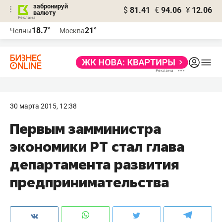
забронируй
$
81.41
€
94.06
¥
12.06
валюту
18.7°
21°
Челны
Москва
30 марта 2015, 12:38
Первым замминистра
экономики РТ стал глава
департамента развития
предпринимательства