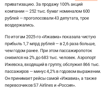
были устранены, 30 июля ведомство
приняло
решение об аннулировании сертификата.
Напомним, в апреле власти Удмуртии
решили
продать
авиакомпанию «Ижавиа» вместе с
аэропортом Ижевска или по отдельности. На тот
момент глава республики
Александр Бречалов
отметил, что ключевая задача сделки —
получить максимальный доход для бюджета.
Госсовет Удмуртии в свою очередь
поддержал
приватизацию. За продажу 100% акций
компании — 252 тыс. бумаг номиналом 600
рублей — проголосовали 43 депутата, трое
воздержались.
По итогам 2025-го «Ижавиа» показала чистую