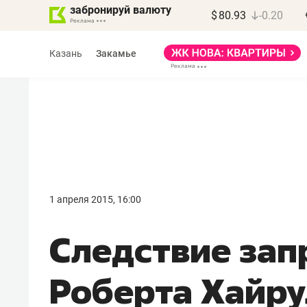
забронируй валюту
$
80.93
-0.20
Казань
Закамье
Василь Мазитов
МАРТ
1 апреля 2015, 16:00
«Не зная местных
Следствие зап
правил, бизнес может
потерять минимум
Роберта Хайр
полгода»
Как бизнесу выйти на зарубежные