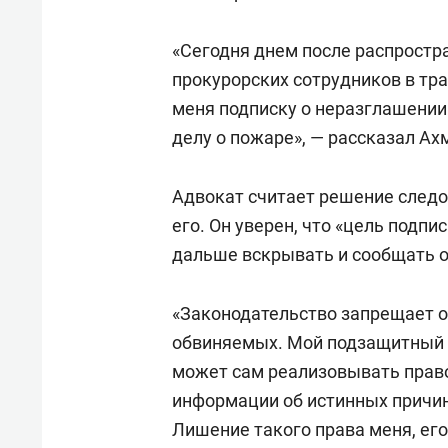
спорта
свою 
стрес
«Сегодня днем после распростр
прокурорских сотрудников в тр
меня подписку о неразглашении
делу о пожаре», — рассказал Ах
Адвокат считает решение след
его. Он уверен, что «цель подпи
дальше вскрывать и сообщать 
«Законодательство запрещает о
обвиняемых. Мой подзащитный н
может сам реализовывать право
информации об истинных причин
Лишение такого права меня, его