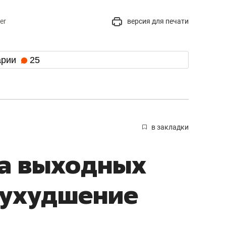
er
версия для печати
арии
25
в закладки
на выходных
 ухудшение