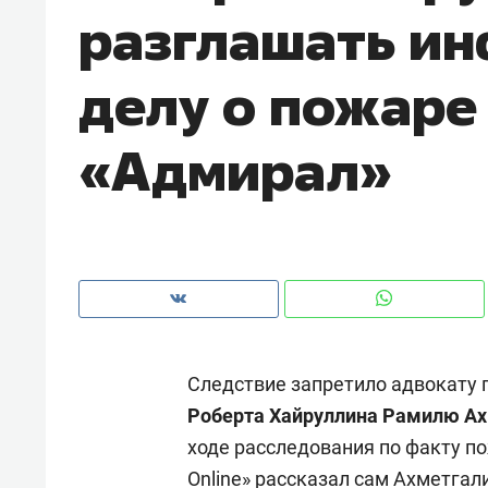
разглашать и
рынки, почему надо знать аксакал
чем интересен Оман?
делу о пожаре 
«Адмирал»
Следствие запретило адвокату
Рекомендуем
Рекоме
Роберта Хайруллина
Рамилю Ах
Падел, фитнес, танцы и даже
Психо
ходе расследования по факту п
ниндзя-зал: как ТРЦ «Франт»
«Дире
стал Меккой для любителей
когда 
Online» рассказал сам Ахметгал