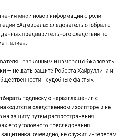
сверхнагрузку
для меня это челлендж
сом»
анения мной новой информации о роли
агедии «Адмирала» следователь отобрал с
 данных предварительного следствия по
метгалиев.
ователя незаконным и намерен обжаловать
ски — не дать защите Роберта Хайруллина и
общественности неудобные факты».
тбирать подписку о неразглашении с
аходится в следственном изоляторе и не
 на защиту путем распространения
ах его уголовного преследования.
 защитника, очевидно, не служит интересам