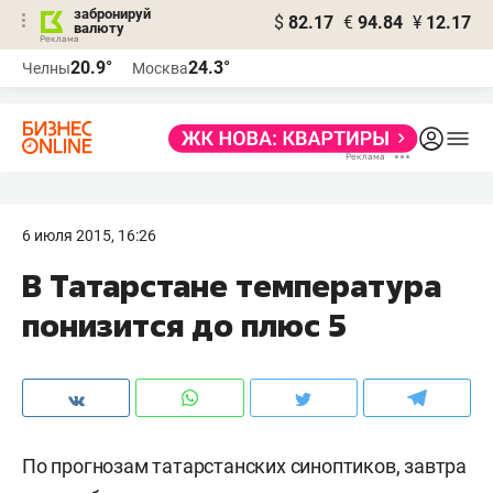
забронируй
$
82.17
€
94.84
¥
12.17
валюту
20.9°
24.3°
Челны
Москва
6 июля 2015, 16:26
В Татарстане температура
понизится до плюс 5
По прогнозам татарстанских синоптиков, завтра