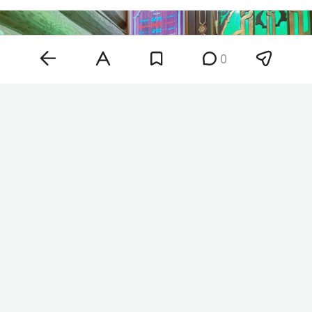
0
Во всех мусульманских храмах Татарстана после
полуденного намаза прочитали поминальные
молитвы (дуа) по погибшим в результате
массированной атаки БПЛА на Нижнекамск.
Такое распоряжение сделал муфтий РТ
Камиль
Самигуллин
.