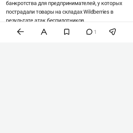
банкротства для предпринимателей, у которых
пострадали товары на складах Wildberries в
результате атак беспилотников.
Соответствующие предложения направлены в
1
кабмин, сообщают «
Ведомости
» со ссылкой на
источники.