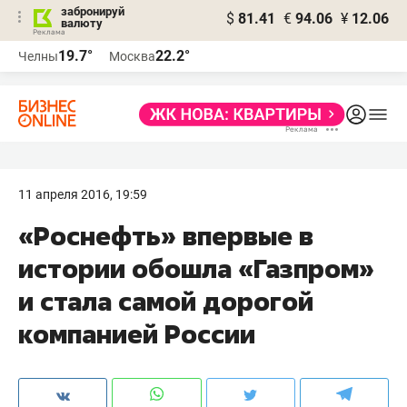
забронируй
$
81.41
€
94.06
¥
12.06
валюту
19.7°
22.2°
Челны
Москва
11 апреля 2016, 19:59
«Роснефть» впервые в
истории обошла «Газпром»
и стала самой дорогой
компанией России