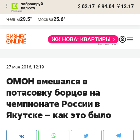
забронируй
$
82.17
€
94.84
¥
12.17
валюту
29.5°
25.6°
Челны
Москва
27 мая 2016, 12:19
ОМОН вмешался в
потасовку борцов на
чемпионате России в
Якутске – как это было