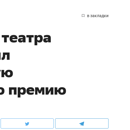
в закладки
 театра
ил
ую
ю премию