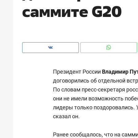
саммите G20
рынки, почему надо знать аксакал
чем интересен Оман?
Президент России
Владимир Пу
договорились об отдельной встр
По словам пресс-секретаря рос
они не имели возможность побе
лидеры только поздоровались. 
Рекомендуем
Рекоме
сказал он.
Падел, фитнес, танцы и даже
Психо
ниндзя-зал: как ТРЦ «Франт»
«Дире
Ранее сообщалось, что на самм
стал Меккой для любителей
когда 