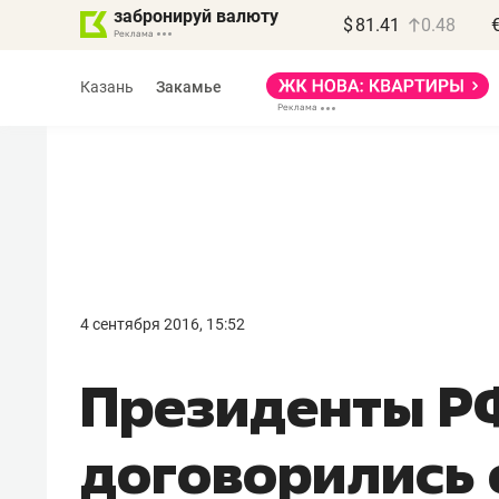
забронируй валюту
$
81.41
0.48
Казань
Закамье
Василь Мазитов
МАРТ
4 сентября 2016, 15:52
«Не зная местных
Президенты Р
правил, бизнес может
потерять минимум
договорились 
полгода»
Как бизнесу выйти на зарубежные