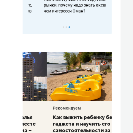
рафакте,
рынки, почему надо знать аксакалов и
о трехкратно
кредитов
чем интересен Оман?
клиентах и ч
Рекомендуем
Рекоме
лья
Как выжить ребенку без
Салих
есте
гаджета и научить его
«Если
а –
самостоятельности за 18
с мин