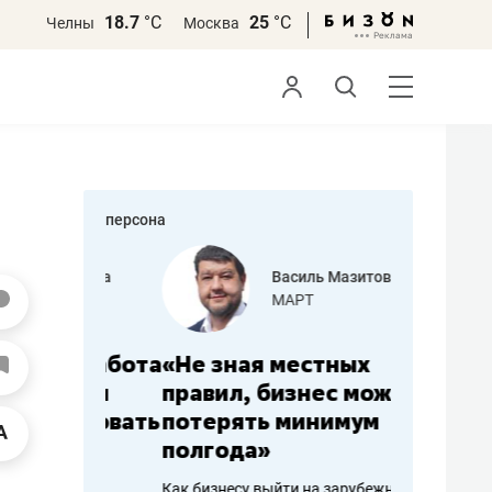
18.7
°С
25
°С
Челны
Москва
персона
еменова
Василь Мазитов
»
МАРТ
а: работа
«Не зная местных
«Мне лу
ечься
правил, бизнес может
не зара
вствовать
потерять минимум
чем пот
полгода»
репутац
пошиву
Как бизнесу выйти на зарубежные
Владелец от