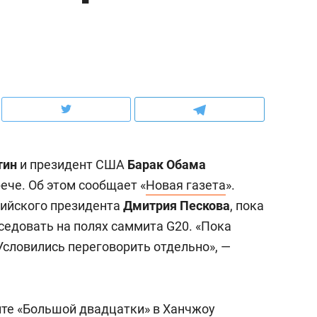
ов и
о трехкратном росте цен, дотошных
школьной формы о конт
клиентах и чудных запросах мастеров
налогах и развитии без 
тин
и президент США
Барак Обама
ече. Об этом сообщает «
Новая газета
».
сийского президента
Дмитрия Пескова
, пока
седовать на полях саммита G20. «Пока
Условились переговорить отдельно», —
ндуем
Рекомендуем
терапевт «Фороса»:
Дизайнер-прораб Ната
кторский невроз» –
Наседкина: «Ремонт вм
ите «Большой двадцатки» в Ханчжоу
человек не считает
с мебелью за 2 миллион