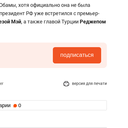
сверхнагрузку
для меня это челлендж
 Обамы, хотя официально она не была
сом»
президент РФ уже встретился с премьер-
езой Мэй
, а также главой Турции
Реджепом
подписаться
er
версия для печати
арии
0