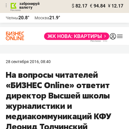
забронируй
$
82.17
€
94.84
¥
12.17
валюту
20.8°
21.9°
Челны
Москва
28 сентября 2016, 08:40
На вопросы читателей
«БИЗНЕС Online» ответит
директор Высшей школы
журналистики и
медиакоммуникаций КФУ
Леонид Толчинский