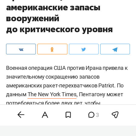
американские запасы
вооружений
до критического уровня
Военная операция США против Ирана привела к
значительному сокращению запасов
американских ракет-перехватчиков Patriot. По
данным
The New York Times
, Пентагону может
потребоваться более двух лет, чтобы
восполнить запасы более чем 1,5 тыс.
3
использованных перехватчиков. Сейчас в
распоряжении США остается менее 1,7 тыс.