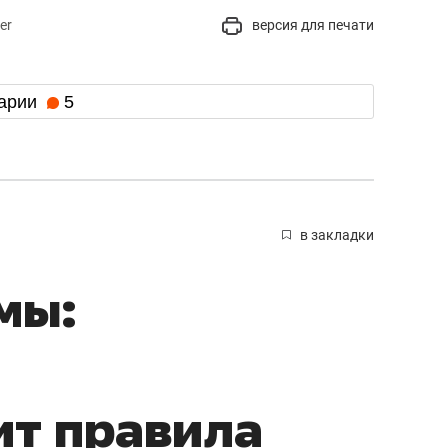
er
версия для печати
арии
5
в закладки
мы:
ит правила