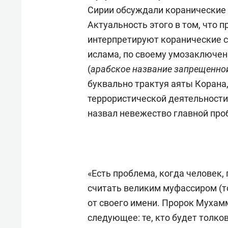
спорта
свою 
Сирии обсуждали коранические 
стрес
Актуальность этого в том, что 
интерпретируют коранические ст
ислама, по своему умозаключе
(
арабское название запрещенно
буквально трактуя аяты Корана,
террористической деятельности
назвал невежество главной про
«Есть проблема, когда человек,
считать великим муфассиром (т
от своего имени. Пророк Мухам
следующее: те, кто будет толк