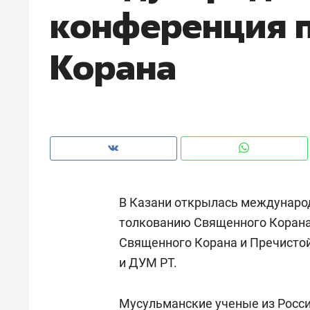
конференция 
с ЖК «Иволга» в Зеленодольске
Корана
В Казани открылась междунаро
толкованию Священного Корана
Священного Корана и Пречистой
Рекомендуем
Рекоме
и ДУМ РТ.
Падел, фитнес, танцы и даже
Психо
ниндзя-зал: как ТРЦ «Франт»
«Дире
стал Меккой для любителей
Мусульманские ученые из России
когда 