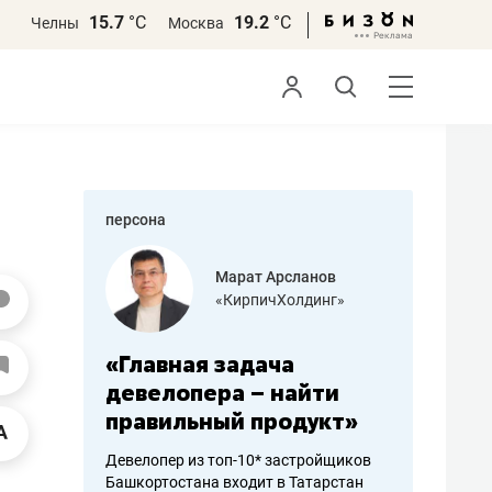
15.7
°С
19.2
°С
Челны
Москва
персона
азитов
Марат Арсланов
«КирпичХолдинг»
ных
«Главная задача
«Мама г
 может
девелопера – найти
помогае
мум
правильный продукт»
от болез
себя жи
Девелопер из топ-10* застройщиков
Башкортостана входит в Татарстан
арубежные
Наследница б