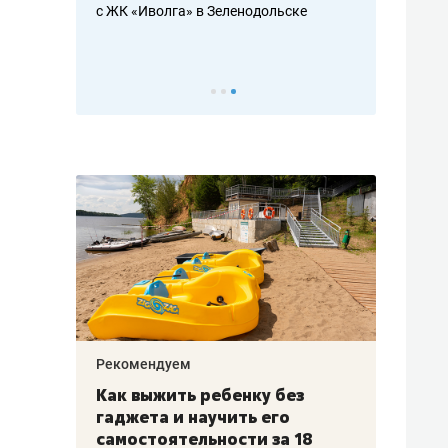
с ЖК «Иволга» в Зеленодольске
ть аксакалов и
школьной фор
налогах и раз
Рекомендуем
Рекоме
лья
Как выжить ребенку без
Салих
есте
гаджета и научить его
«Если
а –
самостоятельности за 18
с мин