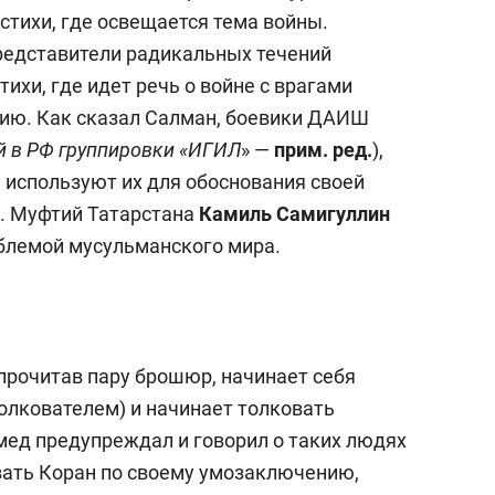
сверхнагрузку
для меня это челлендж
стихи, где освещается тема войны.
сом»
представители радикальных течений
ихи, где идет речь о войне с врагами
нию. Как сказал Салман, боевики ДАИШ
й в РФ группировки «ИГИЛ
» —
прим. ред.
),
 используют их для обоснования своей
. Муфтий Татарстана
Камиль Самигуллин
блемой мусульманского мира.
 прочитав пару брошюр, начинает себя
олкователем) и начинает толковать
мед предупреждал и говорил о таких людях
овать Коран по своему умозаключению,