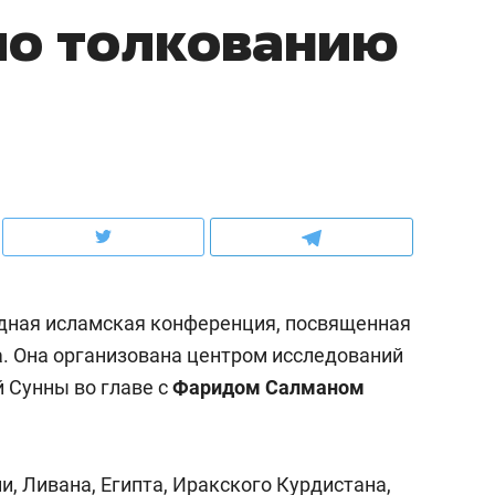
по толкованию
школьной формы о контрафакте,
рынки, почему надо зна
налогах и развитии без кредитов
чем интересен Оман?
дная исламская конференция, посвященная
. Она организована центром исследований
 Сунны во главе с
Фаридом Салманом
ндуем
Рекомендуем
терапевт «Фороса»:
Дизайнер-прораб Ната
кторский невроз» –
Наседкина: «Ремонт вм
, Ливана, Египта, Иракского Курдистана,
человек не считает
с мебелью за 2 миллион