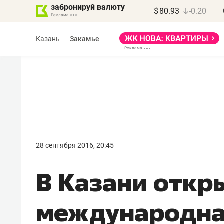
забронируй валюту
$
80.93
-0.20
Казань
Закамье
Марат Арсланов
«КирпичХолдинг»
28 сентября 2016, 20:45
«Главная задача
В Казани откр
девелопера – найти
правильный продукт»
международн
Девелопер из топ-10* застройщико
Башкортостана входит в Татарстан