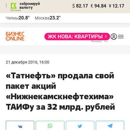
забронируй
$
82.17
€
94.84
¥
12.17
валюту
20.8°
23.2°
Челны
Москва
21 декабря 2016, 16:00
«Татнефть» продала свой
пакет акций
«Нижнекамскнефтехима»
ТАИФу за 32 млрд. рублей