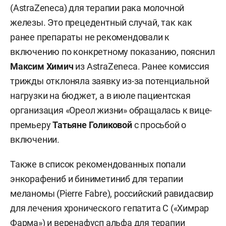
(AstraZeneca) для терапии рака молочной
железы. Это прецедентный случай, так как
ранее препараты не рекомендовали к
включению по конкретному показанию, пояснил
Максим Химич
из AstraZeneca. Ранее комиссия
трижды отклоняла заявку из-за потенциальной
нагрузки на бюджет, а в июле пациентская
организация «Ореол жизни» обращалась к вице-
премьеру
Татьяне Голиковой
с просьбой о
включении.
Также в список рекомендованных попали
энкорафениб и биниметиниб для терапии
меланомы (Pierre Fabre), российский равидасвир
для лечения хронического гепатита С («Химрар
Фарма») и веренафусп альфа для терапии