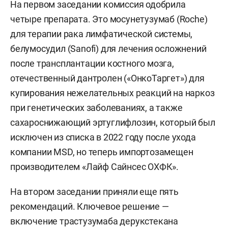
На первом заседании комиссия одобрила
четыре препарата. Это мосунетузумаб (Roche)
для терапии рака лимфатической системы,
белумосудил (Sanofi) для лечения осложнений
после трансплантации костного мозга,
отечественный дантролен («ОнкоТаргет») для
купирования нежелательных реакций на наркоз
при генетических заболеваниях, а также
сахароснижающий эртуглифлозин, который был
исключен из списка в 2022 году после ухода
компании MSD, но теперь импортозамещен
производителем «Лайф Сайнсес ОХФК».
На втором заседании приняли еще пять
рекомендаций. Ключевое решение —
включение трастузумаба дерукстекана