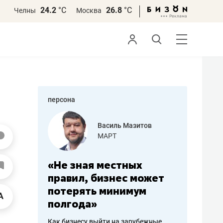
24.2
°С
26.8
°С
Челны
Москва
персона
еменова
Василь Мазитов
»
МАРТ
а: работа
«Не зная местных
«Мне лу
ечься
правил, бизнес может
не зара
вствовать
потерять минимум
чем пот
полгода»
репутац
пошиву
Как бизнесу выйти на зарубежные
Владелец от