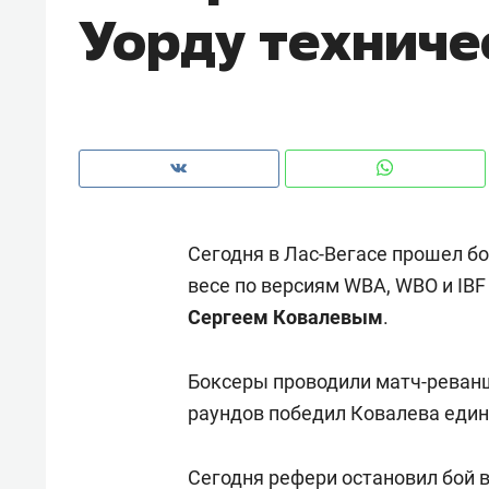
Уорду техниче
рынки, почему надо знать аксакал
чем интересен Оман?
Сегодня в Лас-Вегасе прошел б
весе по версиям WBA, WBO и IB
Сергеем Ковалевым
.
Боксеры проводили матч-реванш.
Рекомендуем
Рекоме
раундов победил Ковалева еди
Падел, фитнес, танцы и даже
Психо
ниндзя-зал: как ТРЦ «Франт»
«Дире
Сегодня рефери остановил бой в 
стал Меккой для любителей
когда 