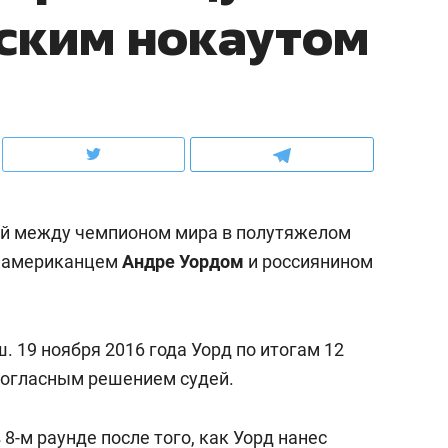
ским нокаутом
ов и
о трехкратном росте цен, дотошных
школьной формы о конт
клиентах и чудных запросах мастеров
налогах и развитии без 
ой между чемпионом мира в полутяжелом
F американцем
Андре Уордом
и россиянином
 19 ноября 2016 года Уорд по итогам 12
ндуем
Рекомендуем
ногласным решением судей.
терапевт «Фороса»:
Дизайнер-прораб Ната
кторский невроз» –
Наседкина: «Ремонт вм
8-м раунде после того, как Уорд нанес
человек не считает
с мебелью за 2 миллион