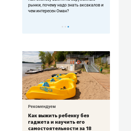
рафакте,
рынки, почему надо знать аксакалов и
о трехкратно
кредитов
чем интересен Оман?
клиентах и ч
Рекомендуем
Рекоме
лья
Как выжить ребенку без
Салих
есте
гаджета и научить его
«Если
а –
самостоятельности за 18
с мин