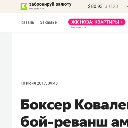
забронируй валюту
$
80.93
-0.20
Казань
Закамье
Василь Мазитов
МАРТ
18 июня 2017, 09:48
«Не зная местных
Боксер Ковале
правил, бизнес может
потерять минимум
бой-реванш а
полгода»
Как бизнесу выйти на зарубежные