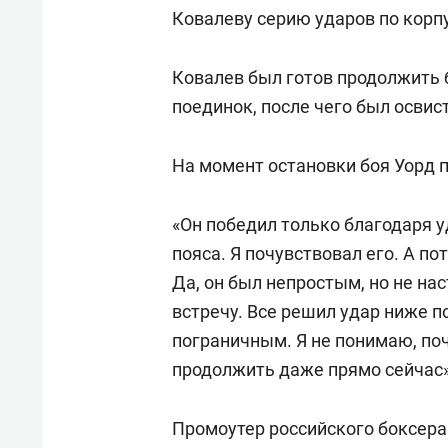
спорта
свою 
Ковалеву серию ударов по корпу
стрес
Ковалев был готов продолжить б
поединок, после чего был освис
На момент остановки боя Уорд п
«Он победил только благодаря у
пояса. Я почувствовал его. А по
Да, он был непростым, но не на
встречу. Все решил удар ниже п
пограничным. Я не понимаю, поч
продолжить даже прямо сейчас»,
Промоутер российского боксер