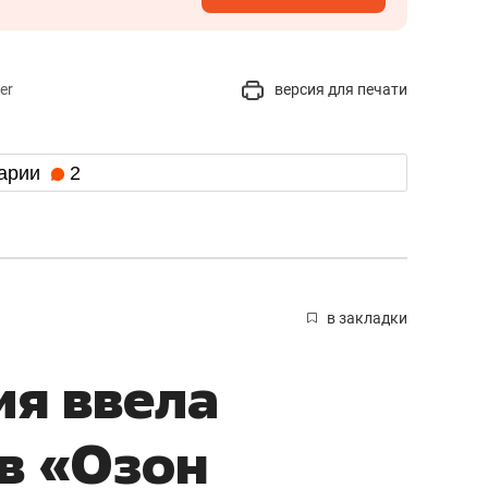
er
версия для печати
арии
2
в закладки
я ввела
в «Озон