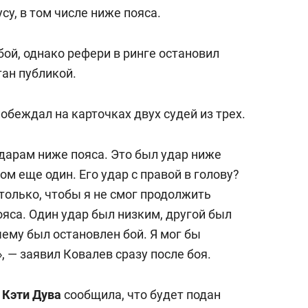
сверхнагрузку
для меня это челлендж
су, в том числе ниже пояса.
сом»
ой, однако рефери в ринге остановил
тан публикой.
обеждал на карточках двух судей из трех.
дарам ниже пояса. Это был удар ниже
том еще один. Его удар с правой в голову?
столько, чтобы я не смог продолжить
ояса. Один удар был низким, другой был
ему был остановлен бой. Я мог бы
 — заявил Ковалев сразу после боя.
а
Кэти
Дува
сообщила, что будет подан