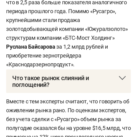
что в 2,5 раза больше показателя аналогичного
периода прошлого года. Помимо «Русагро»,
крупнейшими стали продажа
золотодобывающей компании «Южуралзолото»
структурам компании «БТС-Мост Холдинг»
Руслана Байсарова
за 1,2 млрд рублей и
приобретение зернотрейдера
«Краснодарзернопродукт».
Что такое рынок слияний и
поглощений?
M& A (от англ. mergers and acquisitions — слияния
Вместе с тем эксперты считают, что говорить об
и поглощения) — процесс объединения
оживлении рынка рано. По оценкам экспертов,
компаний для расширения бизнеса, выхода на
без учета сделки с «Русагро» объем рынка за
новые рынки или оптимизации расходов. На
полугодие оказался бы на уровне $16,5 млрд, что
российском рынке такие сделки проходят
примерно на 12% ниже прошлогоднего уровня.