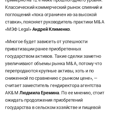
между крупными и средними игроками при
Классический коммерческий рынок слияний и
участии консультантов, аудиторов и
поглощений «пока ограничен из-за высокой
государственных регуляторов.
ставки», поясняет руководитель практики M& A
«МЭФ Legal»
Андрей Клименко
.
«Многое будет зависеть от успешности
приватизации ранее приобретенных
государством активов. Такие сделки заметно
увеличивают объемы рынка M& A, потому что
перепродаются крупные активы, хоть и по
сниженной по сравнению с рынком цене», —
считает заместитель гендиректора агентства
AK& M
Людмила Еремина
. По ее мнению, стоит
ожидать продолжения приобретений
государства в сельском хозяйстве и пищевой