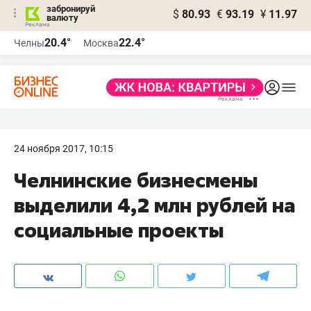
забронируй
$
80.93
€
93.19
¥
11.97
валюту
20.4°
22.4°
Челны
Москва
24 ноября 2017, 10:15
Челнинские бизнесмены
выделили 4,2 млн рублей на
социальные проекты