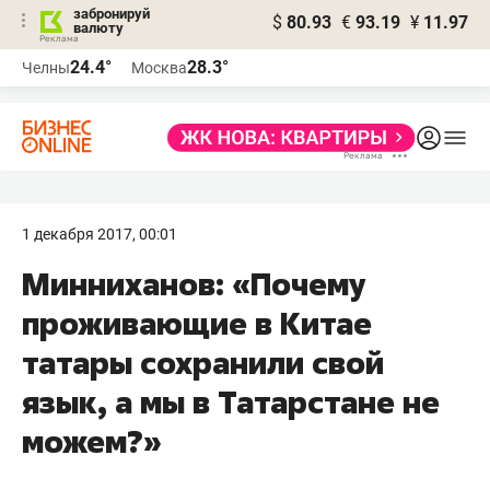
забронируй
$
80.93
€
93.19
¥
11.97
валюту
24.4°
28.3°
Челны
Москва
1 декабря 2017, 00:01
Минниханов: «Почему
проживающие в Китае
татары сохранили свой
язык, а мы в Татарстане не
можем?»