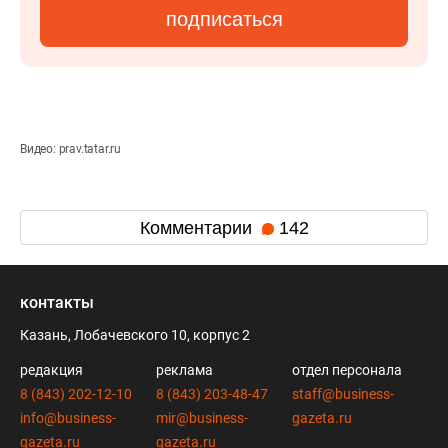
подписаться
Видео: prav.tatar.ru
Комментарии
142
контакты
Казань, Лобачевского 10, корпус 2
редакция
реклама
отдел персонала
8 (843) 202-12-10
8 (843) 203-48-47
staff@business-
info@business-
mir@business-
gazeta.ru
gazeta.ru
gazeta.ru