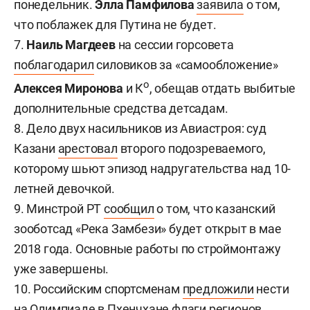
понедельник.
Элла Памфилова
заявила
о том,
что поблажек для Путина не будет.
7.
Наиль Магдеев
на сессии горсовета
поблагодарил
силовиков за «самообложение»
о
Алексея Миронова
и К
, обещав отдать выбитые
дополнительные средства детсадам.
8. Дело двух насильников из Авиастроя: суд
Казани
арестовал
второго подозреваемого,
которому шьют эпизод надругательства над 10-
летней девочкой.
9. Минстрой РТ
сообщил
о том, что казанский
зооботсад «Река Замбези» будет открыт в мае
2018 года. Основные работы по строймонтажу
уже завершены.
10. Российским спортсменам
предложили
нести
на Олимпиаде в Пхенчхане флаги регионов.