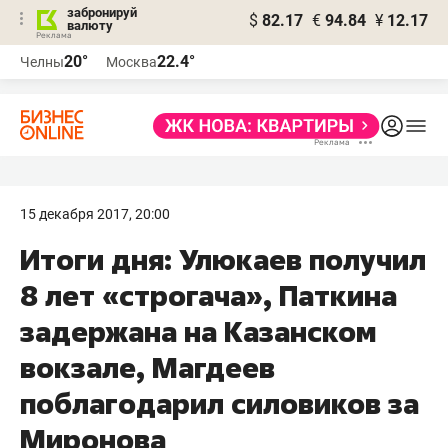
забронируй
$
82.17
€
94.84
¥
12.17
валюту
20°
22.4°
Челны
Москва
15 декабря 2017, 20:00
Итоги дня: Улюкаев получил
8 лет «строгача», Паткина
задержана на Казанском
вокзале, Магдеев
поблагодарил силовиков за
Миронова