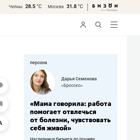
28.5
°С
31.8
°С
Челны
Москва
персона
бодец
Дарья Семенова
 решения»
«Бросско»
«Мама говорила: работа
«Не зна
вообще,
помогает отвлечься
правил,
от болезни, чувствовать
потерят
себя живой»
полгода
ирмы
Наследница бизнеса по пошиву
Как бизнесу 