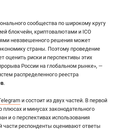
с вершины горы»
онального сообщества по широкому кругу
ией блокчейн, криптовалютами и ICO
елями невзвешенного решения может
 экономику страны. Поэтому проведение
т оценить риски и перспективы этих
прорыва России на глобальном рынке», —
истем распределенного реестра
ев
.
Telegram
и состоит из двух частей. В первой
о плюсах и минусах законодательного
ран и о перспективах использования
ой части респонденты оценивают ответы