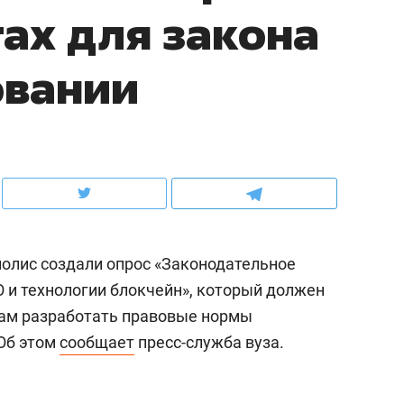
ах для закона
рынки, почему надо знать аксакалов и
о трехкратном росте це
чем интересен Оман?
клиентах и чудных запр
овании
олис создали опрос «Законодательное
O и технологии блокчейн», который должен
ам разработать правовые нормы
ндуем
Рекомендуем
 Об этом
сообщает
пресс-служба вуза.
ыжить ребенку без
Салих хазрат Ибрагимо
а и научить его
«Если меня не услышат
тоятельности за 18
с минбара – буду обра