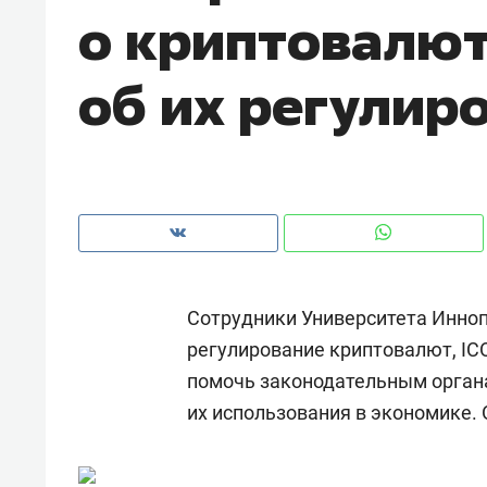
о криптовалют
об их регулир
Сотрудники Университета Инноп
регулирование криптовалют, IC
помочь законодательным орган
Рекомендуем
Рекоме
их использования в экономике.
а»:
Дизайнер-прораб Наталья
Как в
 –
Наседкина: «Ремонт вместе
гаджет
ет
с мебелью за 2 миллиона –
самос