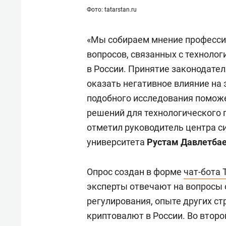
для меня это челлендж!»
дней
Фото: tatarstan.ru
«Мы собираем мнение професси
вопросов, связанных с технолог
в России. Принятие законодат
оказать негативное влияние на
подобного исследования поможе
решений для технологического 
отметил руководитель центра с
университета
Рустам Давлетба
Опрос создан в форме
чат-бота 
эксперты отвечают на вопросы 
регулирования, опыте других ст
криптовалют в России. Во втор