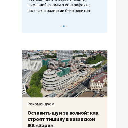
н, дотошных
школьной формы о контрафакте,
рынки, почем
осах мастеров
налогах и развитии без кредитов
чем интересе
Рекомендуем
Рекоме
в:
Оставить шум за волной: как
Психо
строят тишину в казанском
«Дире
щаться
ЖК «Заря»
когда