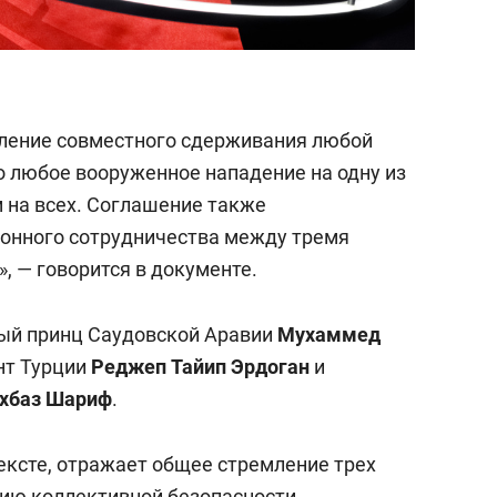
иление совместного сдерживания любой
о любое вооруженное нападение на одну из
м на всех. Соглашение также
ронного сотрудничества между тремя
», — говорится в документе.
ый принц Саудовской Аравии
Мухаммед
нт Турции
Реджеп
Тайип Эрдоган
и
хбаз Шариф
.
ексте, отражает общее стремление трех
ию коллективной безопасности,