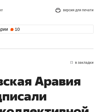
er
версия для печати
арии
10
в закладки
вская Аравия
дписали
 коллективной