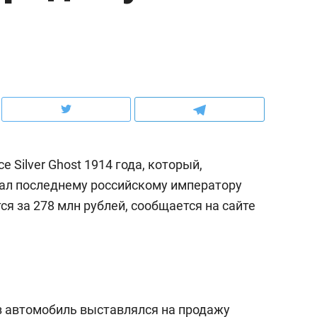
ов и
о трехкратном росте цен, дотошных
школьной формы о конт
клиентах и чудных запросах мастеров
налогах и развитии без 
e Silver Ghost 1914 года, который,
ал последнему российскому императору
ся за 278 млн рублей, сообщается на сайте
ндуем
Рекомендуем
терапевт «Фороса»:
Дизайнер-прораб Ната
кторский невроз» –
Наседкина: «Ремонт вм
аз автомобиль выставлялся на продажу
человек не считает
с мебелью за 2 миллион