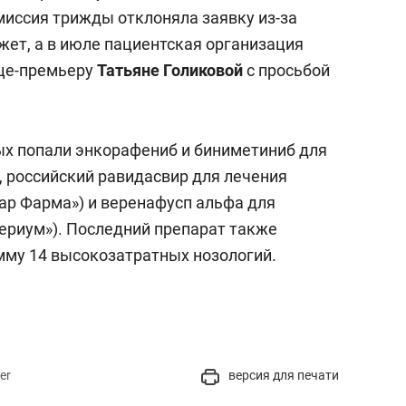
миссия трижды отклоняла заявку из-за
жет, а в июле пациентская организация
ице-премьеру
Татьяне Голиковой
с просьбой
х попали энкорафениб и биниметиниб для
), российский равидасвир для лечения
рар Фарма») и веренафусп альфа для
нериум»). Последний препарат также
мму 14 высокозатратных нозологий.
er
версия для печати