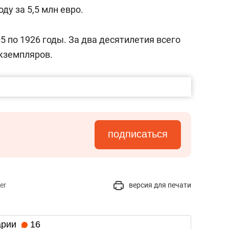
сверхнагрузку
для меня это челлендж
ду за 5,5 млн евро.
сом»
5 по 1926 годы. За два десятилетия всего
экземпляров.
подписаться
er
версия для печати
арии
16