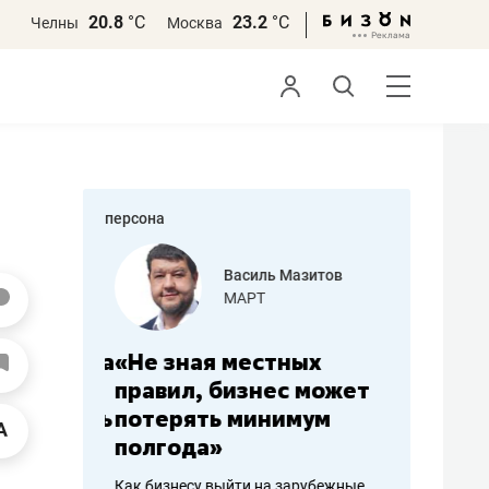
20.8
°С
23.2
°С
Челны
Москва
персона
еменова
Василь Мазитов
»
МАРТ
а: работа
«Не зная местных
«Мне лу
ечься
правил, бизнес может
не зара
вствовать
потерять минимум
чем пот
полгода»
репутац
пошиву
Как бизнесу выйти на зарубежные
Владелец от