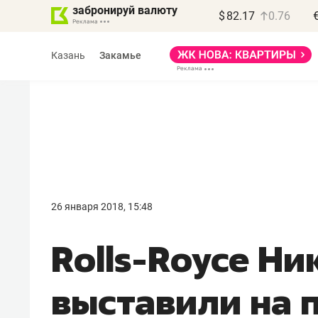
забронируй валюту
$
82.17
0.76
Казань
Закамье
Василь Мазитов
МАРТ
26 января 2018, 15:48
«Не зная местных
Rolls-Royce Ник
правил, бизнес может
потерять минимум
выставили на 
полгода»
Как бизнесу выйти на зарубежные