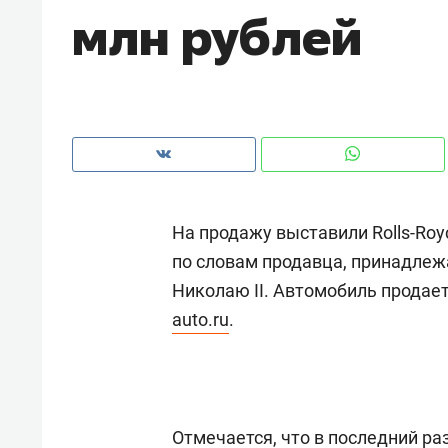
млн рублей
рынки, почему надо знать аксакал
чем интересен Оман?
На продажу выставили Rolls-Royc
по словам продавца, принадлеж
Николаю II. Автомобиль продает
auto.ru
.
Рекомендуем
Рекоме
Оставить шум за волной: как
Психо
строят тишину в казанском
«Дире
Отмечается, что в последний р
ЖК «Заря»
когда 