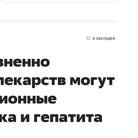
в закладки
зненно
екарств могут
ционные
ка и гепатита