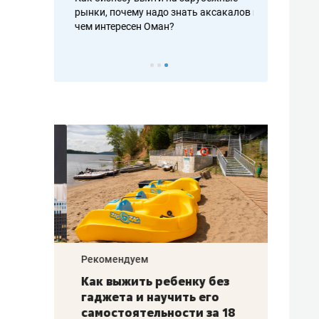
рафакте,
рынки, почему надо знать аксакалов и
о трехкратно
кредитов
чем интересен Оман?
клиентах и ч
Рекомендуем
Рекоме
лья
Как выжить ребенку без
Салих
есте
гаджета и научить его
«Если
а –
самостоятельности за 18
с мин