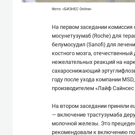
Фото: «БИЗНЕС Online»
На первом заседании комиссия 
мосунетузумаб (Roche) для тер
белумосудил (Sanofi) для лече
костного мозга, отечественный 
нежелательных реакций на нарк
сахароснижающий эртуглифлозин
году после ухода компании MSD
производителем «Лайф Сайнсес
На втором заседании приняли 
— включение трастузумаба дерук
молочной железы. Это прецеден
рекомендовали к включению по