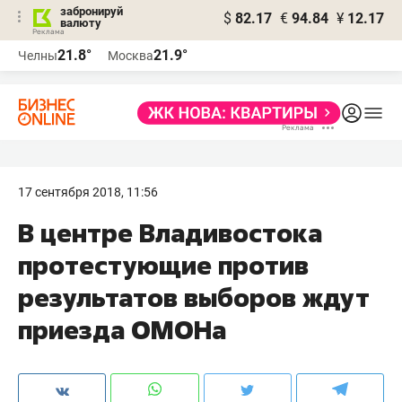
забронируй
$
82.17
€
94.84
¥
12.17
валюту
21.8°
21.9°
Челны
Москва
17 сентября 2018, 11:56
В центре Владивостока
протестующие против
результатов выборов ждут
приезда ОМОНа