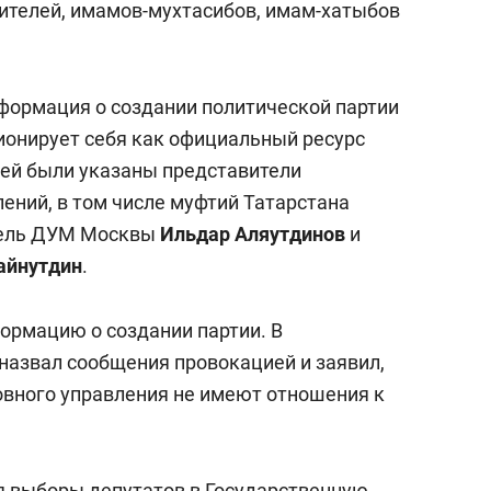
тителей, имамов-мухтасибов, имам-хатыбов
нформация о создании политической партии
ционирует себя как официальный ресурс
лей были указаны представители
ений, в том числе муфтий Татарстана
тель ДУМ Москвы
Ильдар Аляутдинов
и
айнутдин
.
ормацию о создании партии. В
назвал сообщения провокацией и заявил,
ховного управления не имеют отношения к
ся выборы депутатов в Государственную