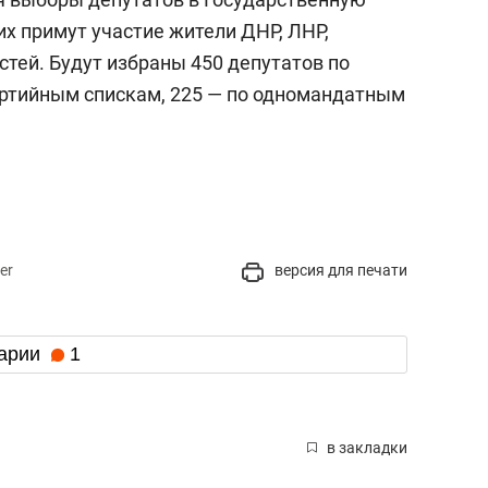
их примут участие жители ДНР, ЛНР,
тей. Будут избраны 450 депутатов по
артийным спискам, 225 — по одномандатным
er
версия для печати
арии
1
в закладки