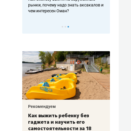
рафакте,
рынки, почему надо знать аксакалов и
о трехкратно
кредитов
чем интересен Оман?
клиентах и ч
Рекомендуем
Рекоме
лья
Как выжить ребенку без
Салих
есте
гаджета и научить его
«Если
а –
самостоятельности за 18
с мин