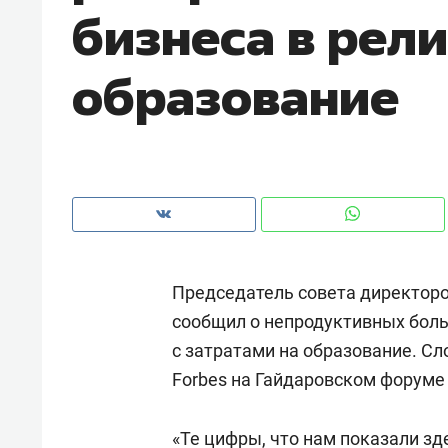
бизнеса в рели
рынки, почему надо знать аксакал
чем интересен Оман?
образование
Председатель совета директор
сообщил о непродуктивных боль
с затратами на образование. Сл
Рекомендуем
Рекоме
Forbes на Гайдаровском форуме 
Оставить шум за волной: как
Психо
строят тишину в казанском
«Дире
ЖК «Заря»
«Те цифры, что нам показали зд
когда 