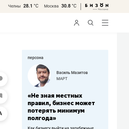
28.1
°С
30.8
°С
Челны
Москва
персона
еменова
Василь Мазитов
»
МАРТ
а: работа
«Не зная местных
«Мне лу
ечься
правил, бизнес может
не зара
вствовать
потерять минимум
чем пот
полгода»
репутац
пошиву
Как бизнесу выйти на зарубежные
Владелец от