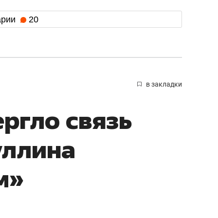
арии
20
в закладки
ргло связь
уллина
м»