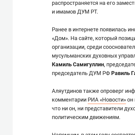
распространяется на его замес
и имамов ДУМ РТ.
Ранее в интернете появилась и
«Дом». На сайте, который пози
организации, среди соосновате
мусульманских духовных управл
Камиль Самигуллин
, председа
председатель ДУМ РФ
Равиль Г
Аляутдинов также опроверг инф
комментарии
РИА «Новости»
он 
что ни он, ни представители ду
политическим движениям.
Напомним, в этом году состоят