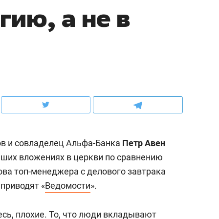
гию, а не в
ов и
о трехкратном росте цен, дотошных
школьной формы о конт
клиентах и чудных запросах мастеров
налогах и развитии без 
ов и совладелец Альфа-Банка
Петр
Авен
ших вложениях в церкви по сравнению
ова топ-менеджера с делового завтрака
ндуем
Рекомендуем
приводят «
Ведомости
».
терапевт «Фороса»:
Дизайнер-прораб Ната
кторский невроз» –
Наседкина: «Ремонт вм
есь, плохие. То, что люди вкладывают
человек не считает
с мебелью за 2 миллион