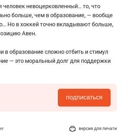
сверхнагрузку
для меня это челлендж
 я человек невоцерковленный… то, что
сом»
ьно больше, чем в образование, — вообще
но… Но в хоккей точно вкладывают больше,
позицию Авен.
и в образование сложно отбить и стимул
ние — это моральный долг для поддержки
подписаться
er
версия для печати