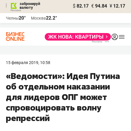
забронируй
$
82.17
€
94.84
¥
12.17
валюту
20°
22.2°
Челны
Москва
15 февраля 2019, 10:58
«Ведомости»: Идея Путина
об отдельном наказании
для лидеров ОПГ может
спровоцировать волну
репрессий