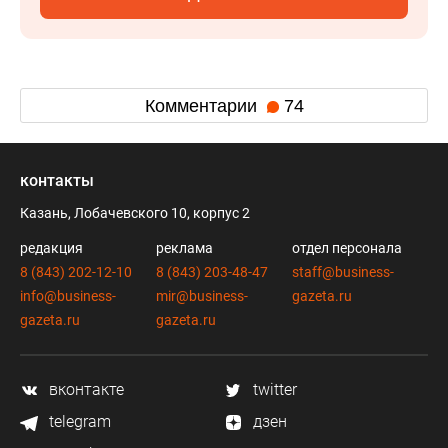
Комментарии
74
контакты
Казань, Лобачевского 10, корпус 2
редакция
реклама
отдел персонала
8 (843) 202-12-10
8 (843) 203-48-47
staff@business-
info@business-
mir@business-
gazeta.ru
gazeta.ru
gazeta.ru
вконтакте
twitter
telegram
дзен