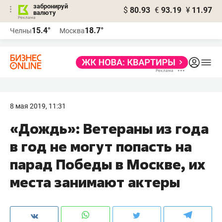
забронируй
$
80.93
€
93.19
¥
11.97
валюту
15.4°
18.7°
Челны
Москва
8 мая 2019, 11:31
«Дождь»: Ветераны из года
в год не могут попасть на
парад Победы в Москве, их
места занимают актеры