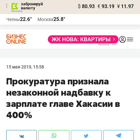
забронируй
$
80.93
€
93.19
¥
11.97
валюту
22.6°
25.8°
Челны
Москва
15 мая 2019, 15:58
Прокуратура признала
незаконной надбавку к
зарплате главе Хакасии в
400%