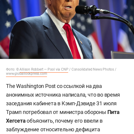
Фото: ©
Allison Robbert — Pool via CNP
/ Consolidated News Photos /
www.globallookpress.com
The Washington Post со ссылкой на два
анонимных источника написала, что во время
заседания кабинета в Кэмп-Дэвиде 31 июля
Трамп потребовал от министра обороны
Пита
Хегсета
объяснить, почему его ввели в
заблуждение относительно дефицита