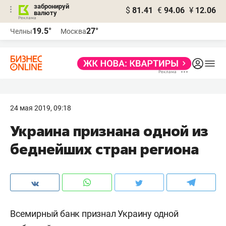
забронируй
$
81.41
€
94.06
¥
12.06
валюту
19.5°
27°
Челны
Москва
24 мая 2019, 09:18
Украина признана одной из
беднейших стран региона
Всемирный банк признал Украину одной