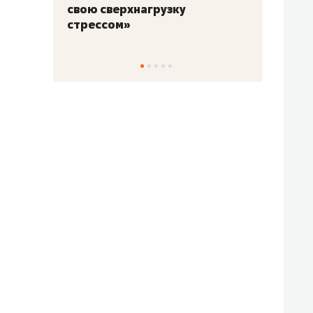
свою сверхнагрузку
для м
стрессом»