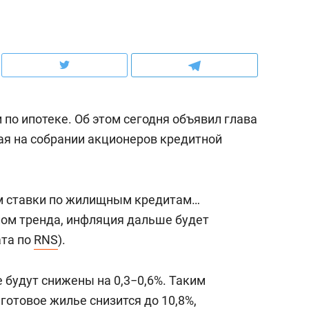
ов и
о трехкратном росте цен, дотошных
школьной формы о конт
клиентах и чудных запросах мастеров
налогах и развитии без 
 по ипотеке. Об этом сегодня объявил глава
пая на собрании акционеров кредитной
м ставки по жилищным кредитам…
ом тренда, инфляция дальше будет
ата по
RNS
).
Рекомендуем
Оставить шум за волной
е будут снижены на 0,3−0,6%. Таким
строят тишину в казан
 готовое жилье снизится до 10,8%,
ЖК «Заря»