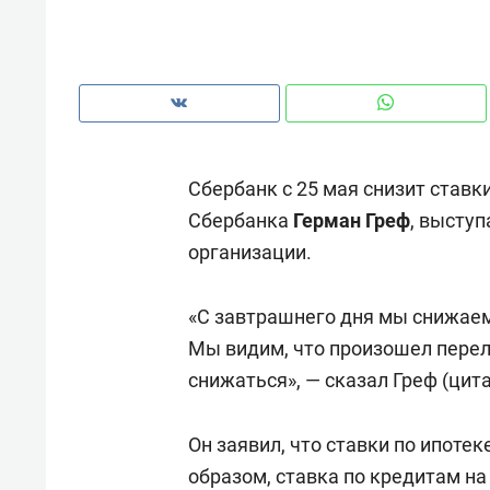
рынки, почему надо знать аксакал
чем интересен Оман?
Сбербанк с 25 мая снизит ставки
Сбербанка
Герман Греф
, высту
организации.
«С завтрашнего дня мы снижае
Мы видим, что произошел перел
снижаться», — сказал Греф (цит
Он заявил, что ставки по ипотек
образом, ставка по кредитам на