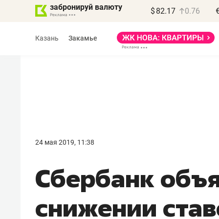
забронируй валюту
$
82.17
0.76
Казань
Закамье
Василь Мазитов
МАРТ
24 мая 2019, 11:38
«Не зная местных
Сбербанк объя
правил, бизнес может
потерять минимум
снижении став
полгода»
Как бизнесу выйти на зарубежные