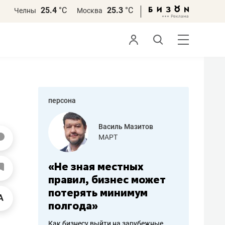
25.4
°С
25.3
°С
Челны
Москва
персона
еменова
Василь Мазитов
»
МАРТ
а: работа
«Не зная местных
«Мне лу
ечься
правил, бизнес может
не зара
вствовать
потерять минимум
чем пот
полгода»
репутац
пошиву
Как бизнесу выйти на зарубежные
Владелец от