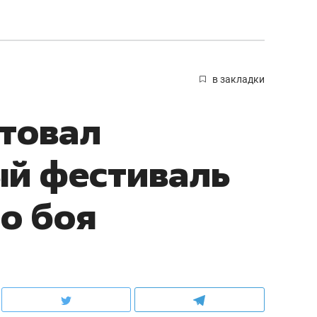
в закладки
ртовал
й фестиваль
о боя