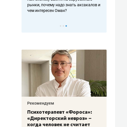
рафакте,
рынки, почему надо знать аксакалов и
о трехкратно
кредитов
чем интересен Оман?
клиентах и ч
Рекомендуем
Рекоме
: как
Психотерапевт «Фороса»:
Дизай
ском
«Директорский невроз» –
Насед
когда человек не считает
с меб