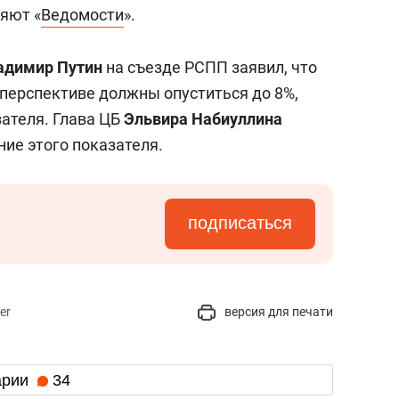
няют «
Ведомости
».
адимир Путин
на съезде РСПП заявил, что
 перспективе должны опуститься до 8%,
зателя. Глава ЦБ
Эльвира Набиуллина
ие этого показателя.
подписаться
er
версия для печати
арии
34