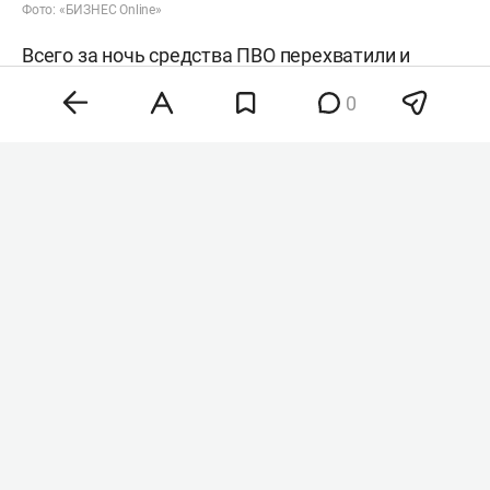
Фото: «БИЗНЕС Online»
Всего за ночь средства ПВО перехватили и
уничтожили 153 беспилотника. БПЛА сбили в
0
том числе над Белгородской, Брянской,
Владимирской, Воронежской, Калужской,
Курской, Липецкой, Орловской, Ростовской,
Рязанской, Самарской, Смоленской, Тверской,
Тульской областями, а также над Московским
регионом, Крымом, Татарстаном,
Краснодарским краем, над акваториями
Черного и Азовского морей.
Сегодня в республике
вводили
режим
беспилотной опасности, а также угрозу атаки
БПЛА на города Закамья, Чистополь и Заинск.
Кроме того, ночью небо над Казанью,