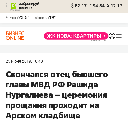
забронируй
$
82.17
€
94.84
¥
12.17
валюту
23.5°
19°
Челны
Москва
25 июня 2019, 10:48
Скончался отец бывшего
главы МВД РФ Рашида
Нургалиева – церемония
прощания проходит на
Арском кладбище