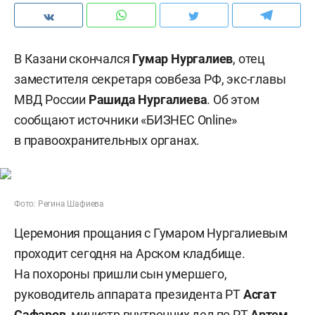
В Казани скончался
Гумар Нургалиев
, отец
заместителя секретаря совбеза РФ, экс-главы
МВД России
Рашида Нургалиева
. Об этом
сообщают источники «БИЗНЕС Online»
в правоохранительных органах.
Фото: Регина Шафиева
Церемония прощания с Гумаром Нургалиевым
проходит сегодня на Арском кладбище.
На похороны пришли сын умершего,
руководитель аппарата президента РТ
Асгат
Сафаров
, министр внутренних дел по РТ
Артем