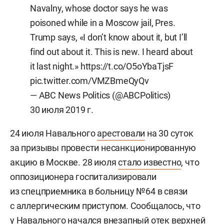
Navalny, whose doctor says he was
poisoned while in a Moscow jail, Pres.
Trump says, «I don’t know about it, but I’ll
find out about it. This is new. I heard about
it last night.»
https://t.co/O5oYbaTjsF
pic.twitter.com/VMZBmeQyQv
— ABC News Politics (@ABCPolitics)
30 июля 2019 г.
24 июля Навального
арестовали
на 30 суток
за призывы провести несанкционированную
акцию в Москве. 28 июля
стало известно
, что
оппозиционера госпитализировали
из спецприемника в больницу №64 в связи
с аллергическим приступом. Сообщалось, что
у Навального начался внезапный отек верхней