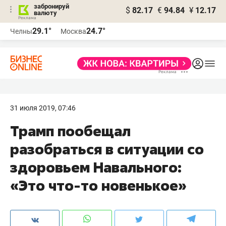
забронируй
$
82.17
€
94.84
¥
12.17
валюту
29.1°
24.7°
Челны
Москва
31 июля 2019, 07:46
Трамп пообещал
разобраться в ситуации со
здоровьем Навального:
«Это что-то новенькое»