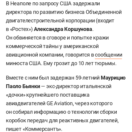
В Неаполе по запросу США задержали
директора по развитию бизнеса Объединенной
двигателестроительной корпорации (входит
в «Ростех»)
Александра Коршунова
.
Он обвиняется в сговоре и попытке кражи
коммерческой тайны у американской
авиационной компании, говорится в
сообщении
минюста США. Ему грозит до 10 лет тюрьмы.
Вместе с ним был задержан 59-летний
Маурицио
Паоло Бьянки
— экс-директор итальянской
«дочки» крупнейшего поставщика
авиадвигателей GE Aviation, через которого
он собирал информацию о технологии сборки
коробок передач для реактивных двигателей,
пишет «
Коммерсантъ
».