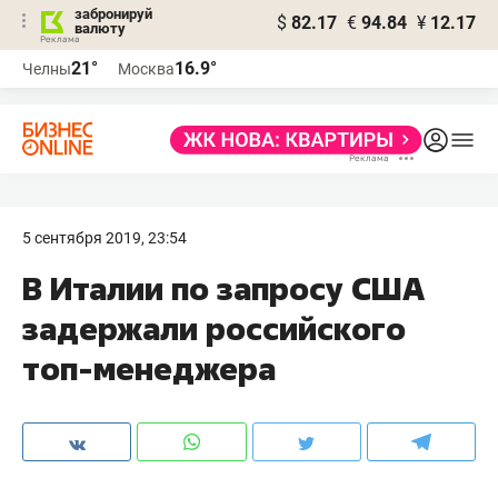
забронируй
$
82.17
€
94.84
¥
12.17
валюту
21°
16.9°
Челны
Москва
5 сентября 2019, 23:54
В Италии по запросу США
задержали российского
топ-менеджера