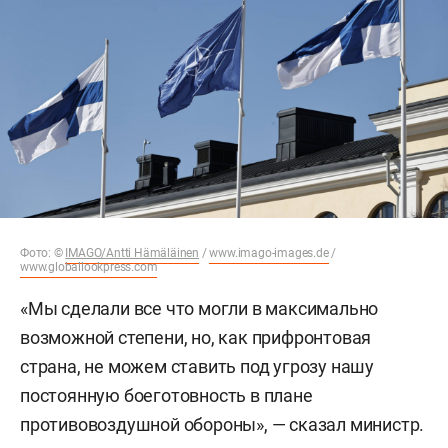
Фото: ©
IMAGO/Antti Hämäläinen
/
www.imago-images.de
/
www.globallookpress.com
«Мы сделали все что могли в максимально
возможной степени, но, как прифронтовая
страна, не можем ставить под угрозу нашу
постоянную боеготовность в плане
противовоздушной обороны», — сказал министр.