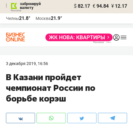
забронируй
$
82.17
€
94.84
¥
12.17
валюту
21.8°
21.9°
Челны
Москва
3 декабря 2019, 16:56
В Казани пройдет
чемпионат России по
борьбе корэш