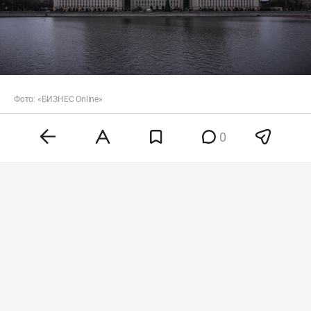
Фото: «БИЗНЕС Online»
Всего за ночь средства ПВО перехватили и
0
уничтожили 153 беспилотника. БПЛА сбили в
том числе над Белгородской, Брянской,
Владимирской, Воронежской, Калужской,
Курской, Липецкой, Орловской, Ростовской,
Рязанской, Самарской, Смоленской, Тверской,
Тульской областями, а также над Московским
регионом, Крымом, Татарстаном,
Краснодарским краем, над акваториями
Черного и Азовского морей.