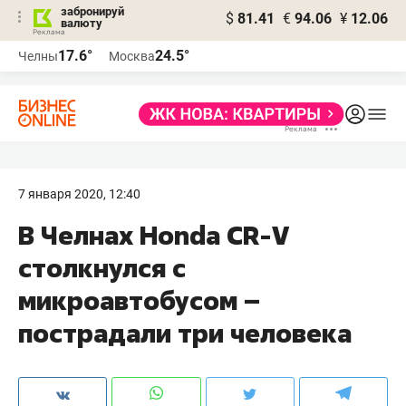
забронируй
$
81.41
€
94.06
¥
12.06
валюту
17.6°
24.5°
Челны
Москва
7 января 2020, 12:40
В Челнах Honda CR-V
столкнулся с
микроавтобусом –
пострадали три человека