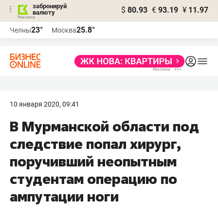
забронируй
$
80.93
€
93.19
¥
11.97
валюту
23°
25.8°
Челны
Москва
10 января 2020, 09:41
В Мурманской области под
следствие попал хирург,
поручивший неопытным
студентам операцию по
ампутации ноги