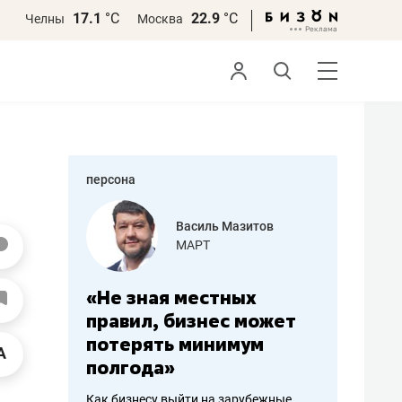
17.1
°С
22.9
°С
Челны
Москва
персона
еменова
Василь Мазитов
»
МАРТ
а: работа
«Не зная местных
«Мне лу
ечься
правил, бизнес может
не зара
вствовать
потерять минимум
чем пот
полгода»
репутац
пошиву
Как бизнесу выйти на зарубежные
Владелец от