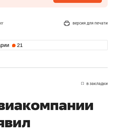
er
версия для печати
арии
21
в закладки
авиакомпании
явил