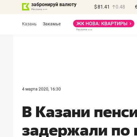
забронируй валюту
$
81.41
0.48
Казань
Закамье
Василь Мазитов
МАРТ
4 марта 2020, 16:30
«Не зная местных
В Казани пенс
правил, бизнес может
потерять минимум
задержали по 
полгода»
Как бизнесу выйти на зарубежные