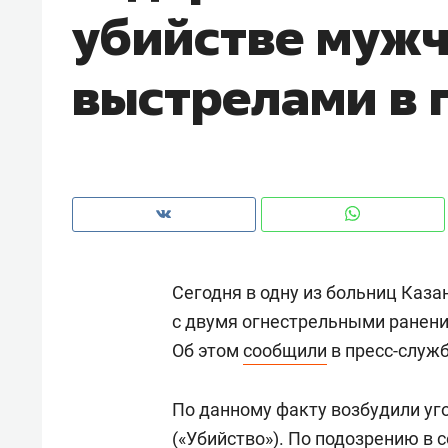
убийстве муж
рынки, почему надо знать аксакал
чем интересен Оман?
выстрелами в 
Сегодня в одну из больниц Каза
с двумя огнестрельными ранения
Об этом
сообщили
в пресс-служб
Рекомендуем
Рекоме
Падел, фитнес, танцы и даже
Психо
По данному факту возбудили угол
ниндзя-зал: как ТРЦ «Франт»
«Дире
стал Меккой для любителей
(«Убийство»). По подозрению в
когда 