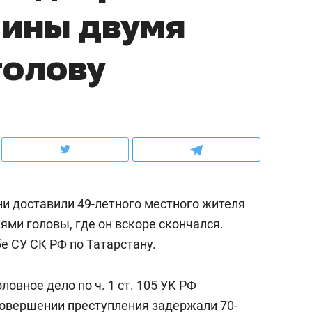
чины двумя
ов и
о трехкратном росте цен, дотошных
школьной формы о конт
клиентах и чудных запросах мастеров
налогах и развитии без 
голову
ни доставили 49-летного местного жителя
ми головы, где он вскоре скончался.
е СУ СК РФ по Татарстану.
ндуем
Рекомендуем
терапевт «Фороса»:
Дизайнер-прораб Ната
овное дело по ч. 1 ст. 105 УК РФ
кторский невроз» –
Наседкина: «Ремонт вм
 совершении преступления задержали 70-
человек не считает
с мебелью за 2 миллион