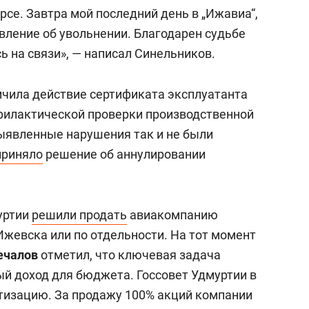
урсе. Завтра мой последний день в „Ижавиа“,
явление об увольнении. Благодарен судьбе
сь на связи», — написал Синельников.
ичила действие сертификата эксплуатанта
филактической проверки производственной
ыявленные нарушения так и не были
приняло
решение об аннулировании
уртии
решили продать
авиакомпанию
Ижевска или по отдельности. На тот момент
ечалов
отметил, что ключевая задача
й доход для бюджета. Госсовет Удмуртии в
изацию. За продажу 100% акций компании