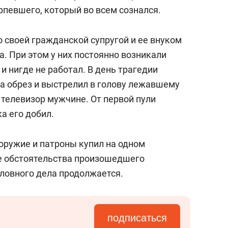
сверхнагрузку
для меня это челлендж
рпевшего, который во всем сознался.
сом»
о своей гражданской супругой и ее внуком
а. При этом у них постоянно возникали
и нигде не работал. В день трагедии
а обрез и выстрелил в голову лежавшему
телевизор мужчине. От первой пули
а его добил.
оружие и патроны купил на одном
е обстоятельства произошедшего
ловного дела продолжается.
подписаться