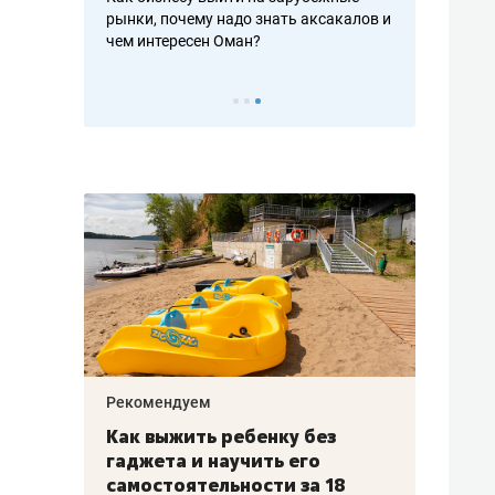
рафакте,
рынки, почему надо знать аксакалов и
о трехкратно
кредитов
чем интересен Оман?
клиентах и ч
Рекомендуем
Рекоме
лья
Как выжить ребенку без
Салих
есте
гаджета и научить его
«Если
а –
самостоятельности за 18
с мин