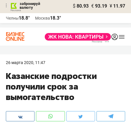
забронируй
$
80.93
€
93.19
¥
11.97
валюту
18.8°
18.3°
Челны
Москва
26 марта 2020, 11:47
Казанские подростки
получили срок за
вымогательство