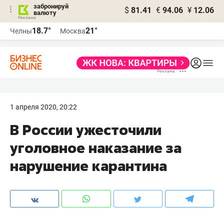
забронируй
$
81.41
€
94.06
¥
12.06
валюту
18.7°
21°
Челны
Москва
1 апреля 2020, 20:22
В России ужесточили
уголовное наказание за
нарушение карантина