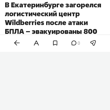
В Екатеринбурге загорелся
логистический центр
Wildberries после атаки
БПЛА – эвакуированы 800
человек
0
В Екатеринбурге после атаки беспилотников
произошел пожар на логистическом объекте
Wildberries. Об этом
сообщили
в компании.
Губернатор Свердловской области
Денис
Паслер
рассказал
, что регион атаковали 8
беспилотников.