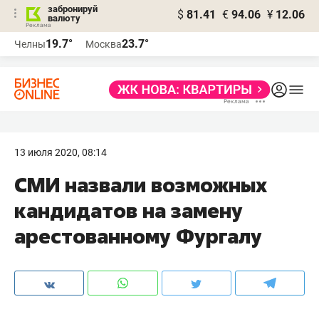
забронируй
$
81.41
€
94.06
¥
12.06
валюту
19.7°
23.7°
Челны
Москва
13 июля 2020, 08:14
СМИ назвали возможных
кандидатов на замену
арестованному Фургалу