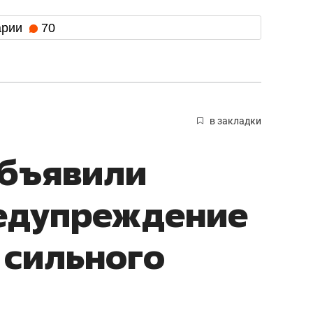
арии
70
в закладки
объявили
едупреждение
 сильного