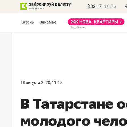
забронируй валюту
$
82.17
0.76
Казань
Закамье
Василь Мазитов
МАРТ
18 августа 2020, 11:49
«Не зная местных
В Татарстане 
правил, бизнес может
потерять минимум
молодого чело
полгода»
Как бизнесу выйти на зарубежные