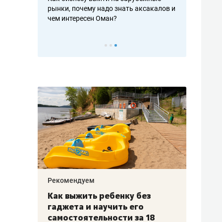
рафакте,
рынки, почему надо знать аксакалов и
о трехкратно
кредитов
чем интересен Оман?
клиентах и ч
Рекомендуем
Рекоме
лья
Как выжить ребенку без
Салих
есте
гаджета и научить его
«Если
а –
самостоятельности за 18
с мин