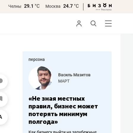
29.1
°С
24.7
°С
Челны
Москва
персона
еменова
Василь Мазитов
»
МАРТ
а: работа
«Не зная местных
«Мне лу
ечься
правил, бизнес может
не зара
вствовать
потерять минимум
чем пот
полгода»
репутац
пошиву
Как бизнесу выйти на зарубежные
Владелец от