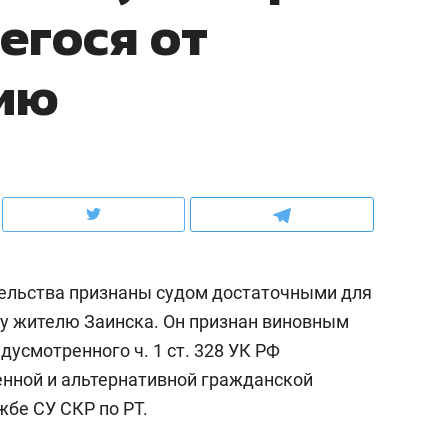
егося от
ов и
о трехкратном росте цен, дотошных
школьной формы о конт
клиентах и чудных запросах мастеров
налогах и развитии без 
мию
ельства признаны судом достаточными для
у жителю Заинска. Он признан виновным
дусмотренного ч. 1 ст. 328 УК РФ
ндуем
Рекомендуем
енной и альтернативной гражданской
терапевт «Фороса»:
Дизайнер-прораб Ната
жбе СУ СКР по РТ.
кторский невроз» –
Наседкина: «Ремонт вм
человек не считает
с мебелью за 2 миллион