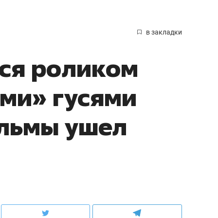
в закладки
ся роликом
ми» гусями
ульмы ушел