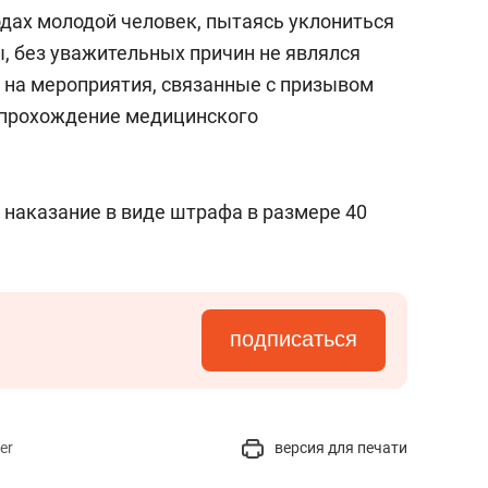
сверхнагрузку
для меня это челлендж
одах молодой человек, пытаясь уклониться
сом»
, без уважительных причин не являлся
 на мероприятия, связанные с призывом
е прохождение медицинского
 наказание в виде штрафа в размере 40
подписаться
er
версия для печати