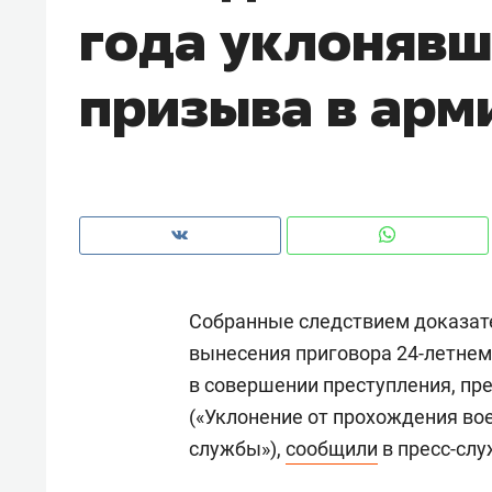
года уклонявш
рынки, почему надо знать аксакал
чем интересен Оман?
призыва в ар
Собранные следствием доказат
вынесения приговора 24-летнем
в совершении преступления, пре
Рекомендуем
Рекоме
(«Уклонение от прохождения во
Оставить шум за волной: как
Психо
службы»),
сообщили
в пресс-слу
строят тишину в казанском
«Дире
ЖК «Заря»
когда 