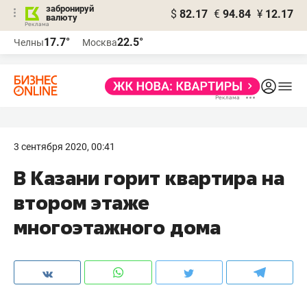
забронируй
$
82.17
€
94.84
¥
12.17
валюту
17.7°
22.5°
Челны
Москва
3 сентября 2020, 00:41
В Казани горит квартира на
втором этаже
многоэтажного дома