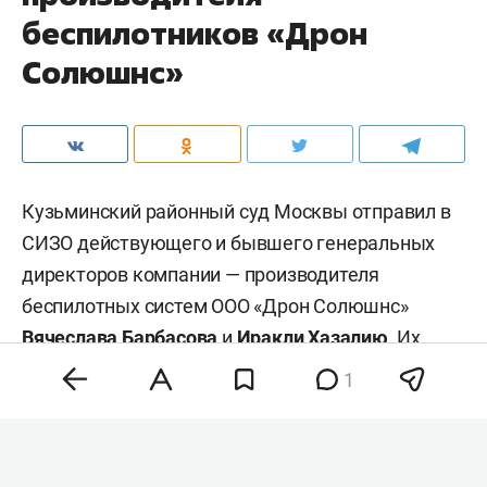
беспилотников «Дрон
Солюшнс»
Кузьминский районный суд Москвы отправил в
СИЗО действующего и бывшего генеральных
директоров компании — производителя
беспилотных систем ООО «Дрон Солюшнс»
Вячеслава Барбасова
и
Иракли Хазалию
. Их
обвиняют в мошенничестве в особо крупном
1
размере. Об этом пишет «
Коммерсантъ
».