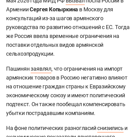
мая 2026 года МИД РФ
вызвал
посла России в
Армении
Сергея Копыркина
в Москву для
консультаций из-за шагов армянского
руководства по развитию отношений с ЕС. Тогда
же Россия ввела временные ограничения на
поставки отдельных видов армянской
сельхозпродукции.
Пашинян
заявлял
, что ограничения на импорт
армянских товаров в Россию негативно влияют
на отношение граждан страны к Евразийскому
экономическому союзу и имеют политический
подтекст. Он также пообещал компенсировать
убытки пострадавшим компаниям.
На фоне политических разногласий
снизились
и
экономические показатели двустороннего