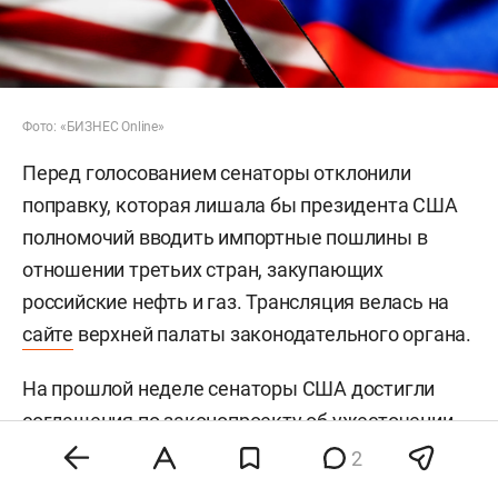
Фото: «БИЗНЕС Online»
Перед голосованием сенаторы отклонили
поправку, которая лишала бы президента США
полномочий вводить импортные пошлины в
отношении третьих стран, закупающих
российские нефть и газ. Трансляция велась на
сайте
верхней палаты законодательного органа.
На прошлой неделе сенаторы США достигли
соглашения по законопроекту об ужесточении
санкций против России, соавтором которого
2
стал покойный сенатор
Линдси Грэм
*