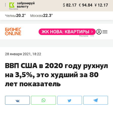
забронируй
$
82.17
€
94.84
¥
12.17
валюту
20.2°
22.3°
Челны
Москва
28 января 2021, 18:22
ВВП США в 2020 году рухнул
на 3,5%, это худший за 80
лет показатель