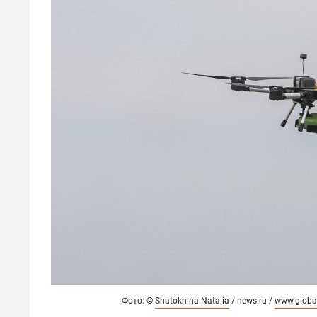
Фото: ©
Shatokhina Natalia
/ news.ru /
www.globa