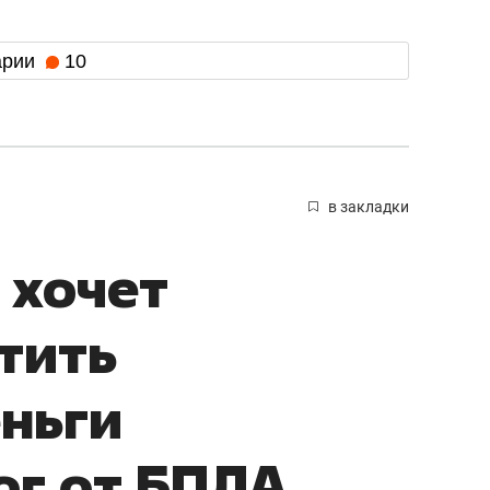
арии
10
в закладки
 хочет
тить
ньги
ог от БПЛА