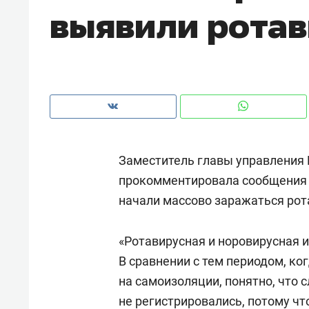
выявили ротав
рынки, почему надо знать аксакал
чем интересен Оман?
Заместитель главы управления
прокомментировала сообщения о
начали массово заражаться рот
«Ротавирусная и норовирусная и
Рекомендуем
Рекоме
В сравнении с тем периодом, ко
Падел, фитнес, танцы и даже
Психо
на самоизоляции, понятно, что 
ниндзя-зал: как ТРЦ «Франт»
«Дире
не регистрировались, потому что
стал Меккой для любителей
когда 