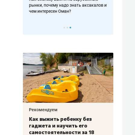
рафакте,
рынки, почему надо знать аксакалов и
о трехкратно
кредитов
чем интересен Оман?
клиентах и ч
Рекомендуем
Рекоме
лья
Как выжить ребенку без
Салих
есте
гаджета и научить его
«Если
а –
самостоятельности за 18
с мин