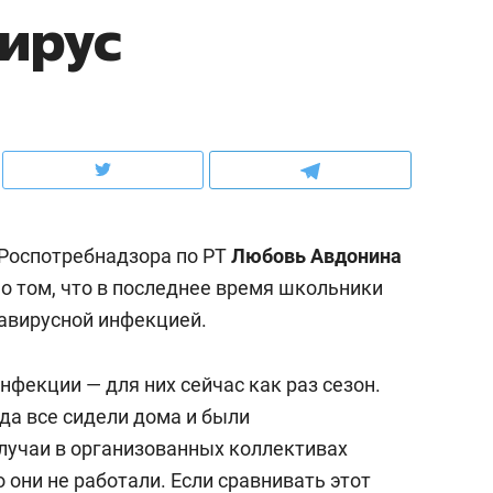
ирус
ов и
о трехкратном росте цен, дотошных
школьной формы о конт
клиентах и чудных запросах мастеров
налогах и развитии без 
 Роспотребнадзора по РТ
Любовь Авдонина
 том, что в последнее время школьники
авирусной инфекцией.
нфекции — для них сейчас как раз сезон.
ндуем
Рекомендуем
гда все сидели дома и были
терапевт «Фороса»:
Дизайнер-прораб Ната
случаи в организованных коллективах
кторский невроз» –
Наседкина: «Ремонт вм
 они не работали. Если сравнивать этот
человек не считает
с мебелью за 2 миллион