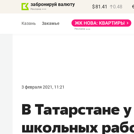
забронируй валюту
$
81.41
0.48
Казань
Закамье
Василь Мазитов
МАРТ
3 февраля 2021, 11:21
«Не зная местных
В Татарстане у
правил, бизнес может
потерять минимум
школьных раб
полгода»
Как бизнесу выйти на зарубежные