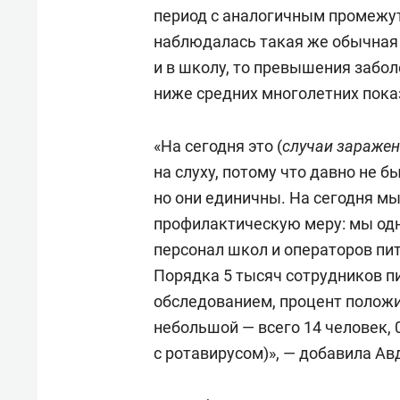
спорта
свою 
период с аналогичным промежут
стрес
наблюдалась такая же обычная с
и в школу, то превышения забо
ниже средних многолетних показ
«На сегодня это (
случаи заражен
на слуху, потому что давно не 
но они единичны. На сегодня мы
профилактическую меру: мы од
персонал школ и операторов пит
Порядка 5 тысяч сотрудников 
обследованием, процент положи
небольшой — всего 14 человек, 0
с ротавирусом)», — добавила Ав