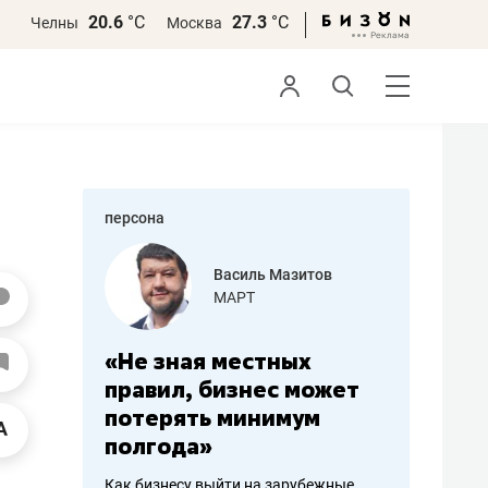
20.6
°С
27.3
°С
Челны
Москва
персона
еменова
Василь Мазитов
»
МАРТ
а: работа
«Не зная местных
«Мне лу
ечься
правил, бизнес может
не зара
вствовать
потерять минимум
чем пот
полгода»
репутац
пошиву
Как бизнесу выйти на зарубежные
Владелец от