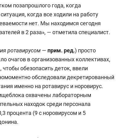
сверхнагрузку
для меня это челлендж
ком позапрошлого года, когда
сом»
итуация, когда все ходили на работу
леваемости нет. Мы находимся сегодня
ателей в 2 раза», — отметила специалист.
ия ротавирусом
—
прим. ред.
) просто
было очагов в организованных коллективах,
, чтобы обезопасить деток, ввели
номоментно обследовали декретированный
ания именно на ротавирус и норовирус.
пищеблока охвачены лабораторным
тельных находок среди персонала
,3 процента (9 с норовирусом и 5
донина.