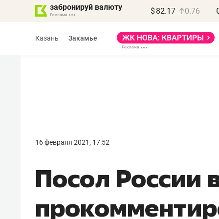
забронируй валюту
$
82.17
0.76
Казань
Закамье
Василь Мазитов
МАРТ
16 февраля 2021, 17:52
«Не зная местных
Посол России 
правил, бизнес может
потерять минимум
прокомментир
полгода»
Как бизнесу выйти на зарубежные