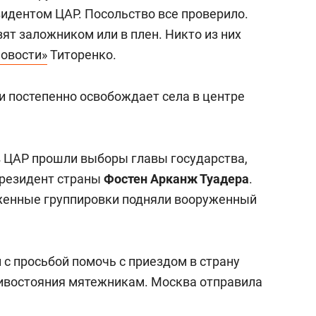
сверхнагрузку
для меня это челлендж
зидентом ЦАР. Посольство все проверило.
сом»
зят заложником или в плен. Никто из них
овости»
Титоренко.
и постепенно освобождает села в центре
 в ЦАР прошли выборы главы государства,
резидент страны
Фостен Арканж Туадера
.
женные группировки подняли вооруженный
 с просьбой помочь с приездом в страну
тивостояния мятежникам. Москва отправила