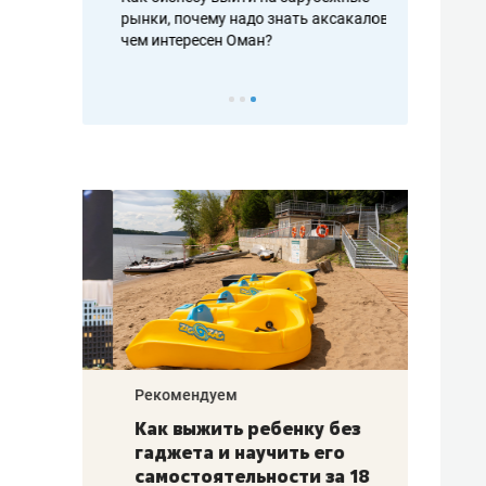
рафакте,
рынки, почему надо знать аксакалов и
о трехкратно
кредитов
чем интересен Оман?
клиентах и ч
Рекомендуем
Рекоме
лья
Как выжить ребенку без
Салих
есте
гаджета и научить его
«Если
а –
самостоятельности за 18
с мин