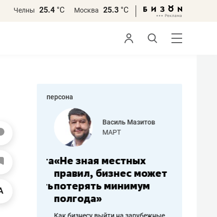
25.4
°С
25.3
°С
Челны
Москва
персона
еменова
Василь Мазитов
»
МАРТ
а: работа
«Не зная местных
«Мне лу
ечься
правил, бизнес может
не зара
вствовать
потерять минимум
чем пот
полгода»
репутац
пошиву
Как бизнесу выйти на зарубежные
Владелец от