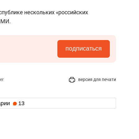
спублике нескольких «российских
СМИ.
подписаться
er
версия для печати
арии
13