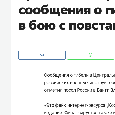
сообщения о г
рынки, почему надо знать аксакал
чем интересен Оман?
в бою с повст
Сообщения о гибели в Централь
российских военных инструктор
отметил посол России в Банги
В
Рекомендуем
Рекоме
Оставить шум за волной: как
Психо
«Это фейк интернет-ресурса „Ко
строят тишину в казанском
«Дире
ЖК «Заря»
издание. Финансируется также и
когда 