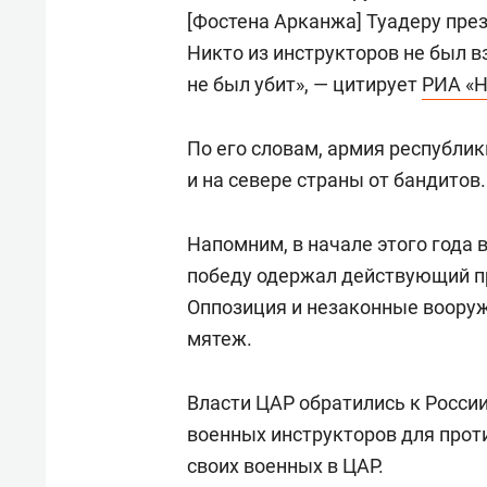
свою 
[Фостена Арканжа] Туадеру пре
стрес
Никто из инструкторов не был в
не был убит», — цитирует
РИА «Н
По его словам, армия республик
и на севере страны от бандитов.
Напомним, в начале этого года
победу одержал действующий п
Оппозиция и незаконные воору
мятеж.
Власти ЦАР обратились к России
военных инструкторов для про
своих военных в ЦАР.