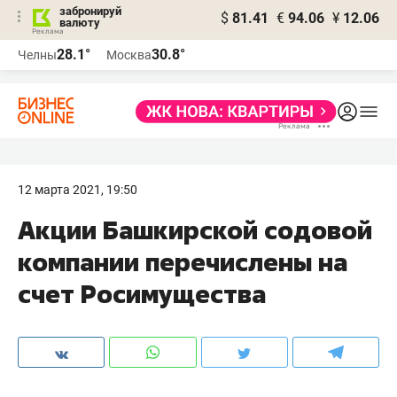
забронируй
$
81.41
€
94.06
¥
12.06
валюту
28.1°
30.8°
Челны
Москва
12 марта 2021, 19:50
Акции Башкирской содовой
компании перечислены на
счет Росимущества