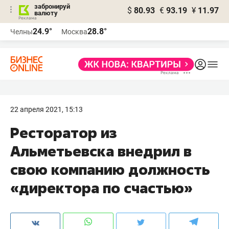
забронируй
$
80.93
€
93.19
¥
11.97
валюту
24.9°
28.8°
Челны
Москва
22 апреля 2021, 15:13
Ресторатор из
Альметьевска внедрил в
свою компанию должность
«директора по счастью»