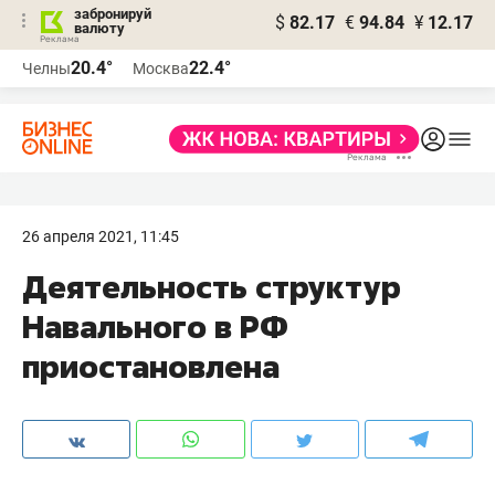
забронируй
$
82.17
€
94.84
¥
12.17
валюту
20.4°
22.4°
Челны
Москва
26 апреля 2021, 11:45
Деятельность структур
Навального в РФ
приостановлена