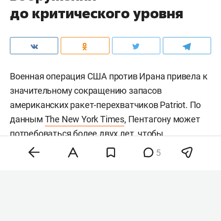
до критического уровня
Военная операция США против Ирана привела к
значительному сокращению запасов
американских ракет-перехватчиков Patriot. По
данным
The New York Times
, Пентагону может
потребоваться более двух лет, чтобы
восполнить запасы более чем 1,5 тыс.
5
использованных перехватчиков. Сейчас в
распоряжении США остается менее 1,7 тыс.
таких ракет.