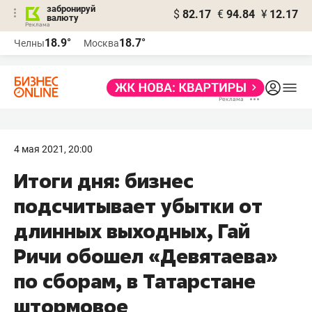
забронируй
$
82.17
€
94.84
¥
12.17
валюту
18.9°
18.7°
Челны
Москва
4 мая 2021, 20:00
Итоги дня: бизнес
подсчитывает убытки от
длинных выходных, Гай
Ричи обошел «Девятаева»
по сборам, в Татарстане
штормовое