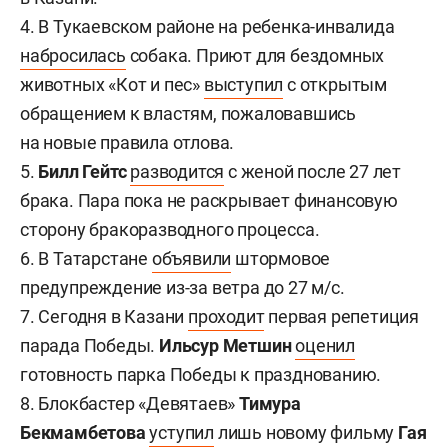
4. В Тукаевском районе на ребенка-инвалида
набросилась
собака. Приют для бездомных
животных «Кот и пес»
выступил
с открытым
обращением к властям, пожаловавшись
на новые правила отлова.
5.
Билл Гейтс
разводится
с женой после 27 лет
брака. Пара пока не раскрывает финансовую
сторону бракоразводного процесса.
6. В Татарстане
объявили
штормовое
предупреждение из-за ветра до 27 м/с.
7. Сегодня в Казани
проходит
первая репетиция
парада Победы.
Ильсур Метшин
оценил
готовность парка Победы к празднованию.
8. Блокбастер «Девятаев»
Тимура
Бекмамбетова
уступил
лишь новому фильму
Гая