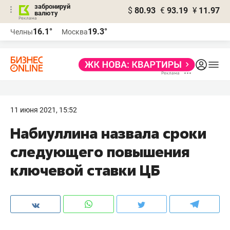
забронируй
$
80.93
€
93.19
¥
11.97
валюту
16.1°
19.3°
Челны
Москва
11 июня 2021, 15:52
Набиуллина назвала сроки
следующего повышения
ключевой ставки ЦБ