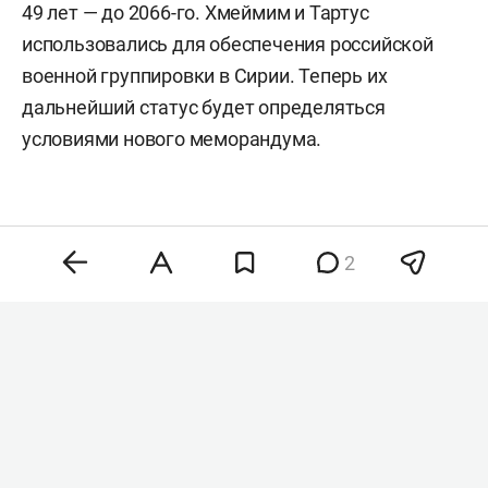
49 лет — до 2066-го. Хмеймим и Тартус
использовались для обеспечения российской
военной группировки в Сирии. Теперь их
дальнейший статус будет определяться
условиями нового меморандума.
2
Комментарии
2
контакты
Казань, Лобачевского 10, корпус 2
редакция
реклама
отдел персонала
8 (843) 202-12-10
8 (843) 203-48-47
staff@business-