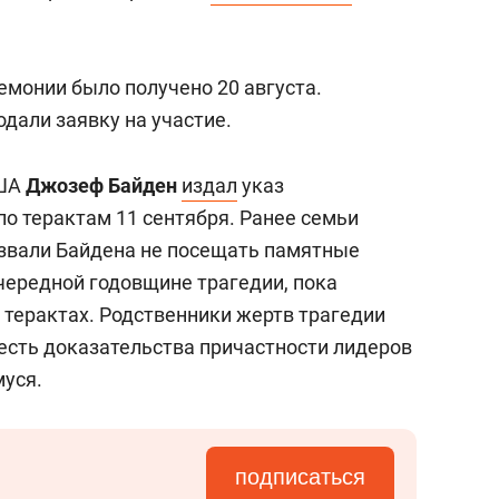
сверхнагрузку
для меня это челлендж
сом»
монии было получено 20 августа.
одали заявку на участие.
США
Джозеф Байден
издал
указ
о терактам 11 сентября. Ранее семьи
извали Байдена не посещать памятные
чередной годовщине трагедии, пока
 терактах. Родственники жертв трагедии
 есть доказательства причастности лидеров
уся.
подписаться