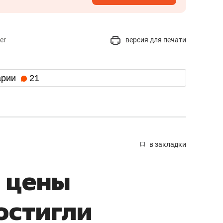
er
версия для печати
арии
21
в закладки
 цены
остигли