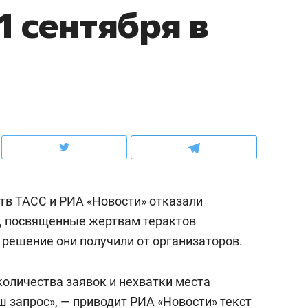
1 сентября в
ов и
о трехкратном росте цен, дотошных
школьной формы о конт
клиентах и чудных запросах мастеров
налогах и развитии без 
тв ТАСС и РИА «Новости» отказали
, посвященные жертвам терактов
 решение они получили от организаторов.
ндуем
Рекомендуем
терапевт «Фороса»:
Дизайнер-прораб Ната
количества заявок и нехватки места
кторский невроз» –
Наседкина: «Ремонт вм
 запрос», — приводит
человек не считает
РИА «Новости»
с мебелью за 2 миллион
текст