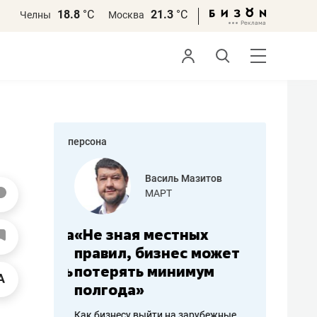
18.8
°С
21.3
°С
Челны
Москва
персона
еменова
Василь Мазитов
»
МАРТ
а: работа
«Не зная местных
«Мне лу
ечься
правил, бизнес может
не зара
вствовать
потерять минимум
чем пот
полгода»
репутац
пошиву
Как бизнесу выйти на зарубежные
Владелец от