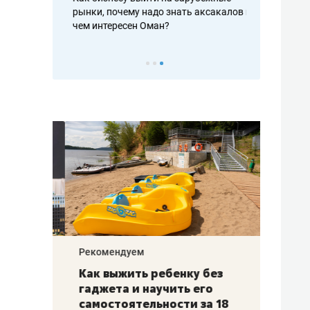
рафакте,
рынки, почему надо знать аксакалов и
о трехкратно
кредитов
чем интересен Оман?
клиентах и ч
Рекомендуем
Рекоме
лья
Как выжить ребенку без
Салих
есте
гаджета и научить его
«Если
а –
самостоятельности за 18
с мин