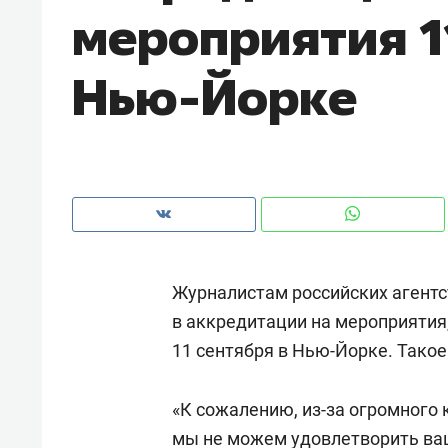
мероприятия 1
рынки, почему надо знать аксакал
чем интересен Оман?
Нью-Йорке
Журналистам российских агентс
в аккредитации на мероприятия
11 сентября в Нью-Йорке. Такое
Рекомендуем
Рекоме
Оставить шум за волной: как
Психо
«К сожалению, из-за огромного 
строят тишину в казанском
«Дире
ЖК «Заря»
мы не можем удовлетворить ваш
когда 