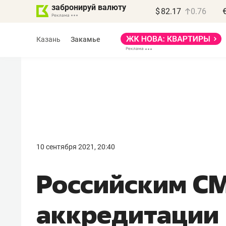
забронируй валюту
$
82.17
0.76
Казань
Закамье
Василь Мазитов
МАРТ
10 сентября 2021, 20:40
«Не зная местных
Российским СМ
правил, бизнес может
потерять минимум
аккредитации 
полгода»
Как бизнесу выйти на зарубежные