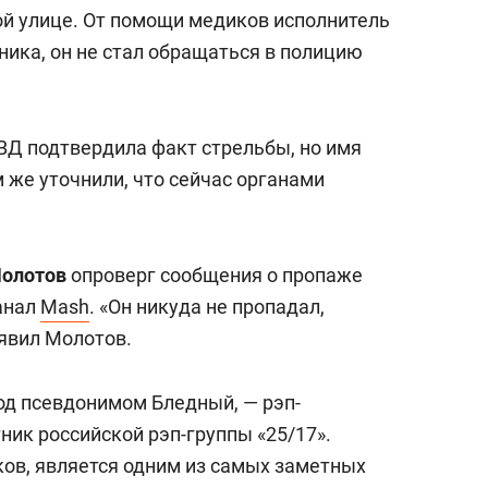
сверхнагрузку
для меня это челлендж
й улице. От помощи медиков исполнитель
сом»
ника, он не стал обращаться в полицию
Д подтвердила факт стрельбы, но имя
 же уточнили, что сейчас органами
Молотов
опроверг сообщения о пропаже
анал
Mash
. «Он никуда не пропадал,
аявил Молотов.
од псевдонимом Бледный, — рэп-
тник российской рэп-группы «25/17».
ов, является одним из самых заметных