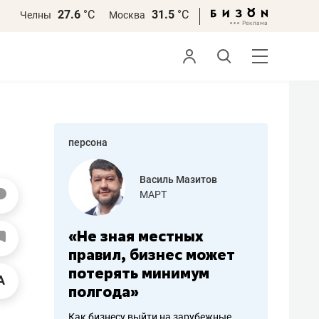
27.6
°С
31.5
°С
Челны
Москва
персона
еменова
Василь Мазитов
»
МАРТ
а: работа
«Не зная местных
«Мне лу
ечься
правил, бизнес может
не зара
вствовать
потерять минимум
чем пот
полгода»
репутац
пошиву
Как бизнесу выйти на зарубежные
Владелец от