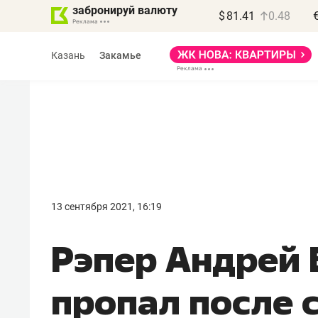
забронируй валюту
$
81.41
0.48
Казань
Закамье
Василь Мазитов
МАРТ
13 сентября 2021, 16:19
«Не зная местных
Рэпер Андрей
правил, бизнес может
потерять минимум
пропал после 
полгода»
Как бизнесу выйти на зарубежные