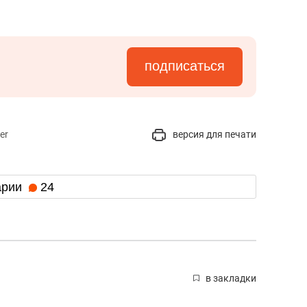
подписаться
er
версия для печати
арии
24
в закладки