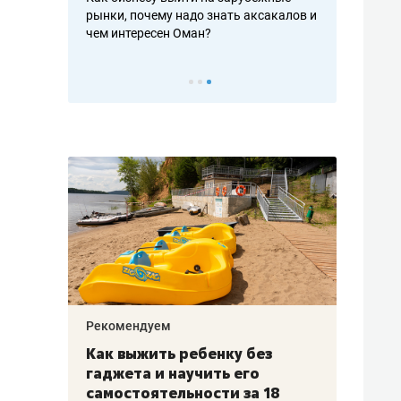
рафакте,
рынки, почему надо знать аксакалов и
о трехкратно
кредитов
чем интересен Оман?
клиентах и ч
Рекомендуем
Рекоме
лья
Как выжить ребенку без
Салих
есте
гаджета и научить его
«Если
а –
самостоятельности за 18
с мин