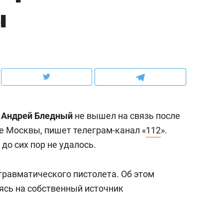
ы
ов и
о трехкратном росте цен, дотошных
школьной формы о конт
клиентах и чудных запросах мастеров
налогах и развитии без 
Андрей Бледный
не вышел на связь после
е Москвы, пишет телеграм-канал «
112
».
до сих пор не удалось.
травматического пистолета. Об этом
ндуем
Рекомендуем
аясь на собственный источник
терапевт «Фороса»:
Дизайнер-прораб Ната
кторский невроз» –
Наседкина: «Ремонт вм
человек не считает
с мебелью за 2 миллион