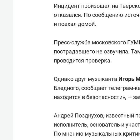
свою 
Инцидент произошел на Тверско
стрес
отказался. По сообщению источ
и поехал домой.
Пресс-служба московского ГУМВ
пострадавшего не озвучила. Там
проводится проверка.
Однако друг музыканта
Игорь 
Бледного, сообщает телеграм-к
находится в безопасности», — з
Андрей Позднухов, известный п
исполнитель, основатель и учас
По мнению музыкальных критик