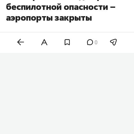
беспилотной опасности –
аэропорты закрыты
0
На территории Татарстана в 06:05 объявили
режим беспилотной опасности. Об этом
говорится в официальном приложении МЧС РФ.