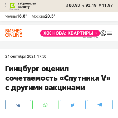
забронируй
$
80.93
€
93.19
¥
11.97
валюту
18.8°
20.3°
Челны
Москва
24 сентября 2021, 17:50
Гинцбург оценил
сочетаемость «Спутника V»
с другими вакцинами