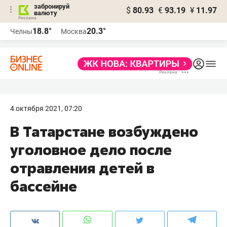
забронируй
$
80.93
€
93.19
¥
11.97
валюту
18.8°
20.3°
Челны
Москва
4 октября 2021, 07:20
В Татарстане возбуждено
уголовное дело после
отравления детей в
бассейне