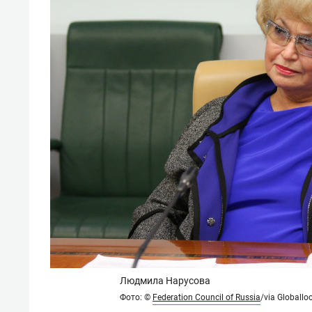
Людмила Нарусова
Фото:
©
Federation Council of Russia
/via Globall