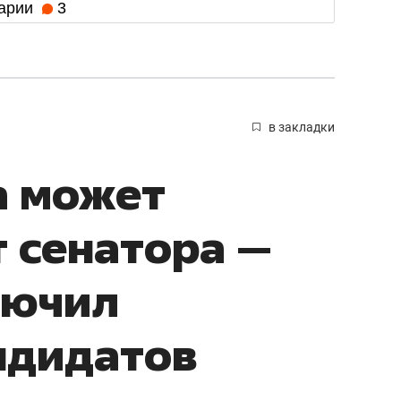
арии
3
в закладки
а может
т сенатора —
лючил
андидатов