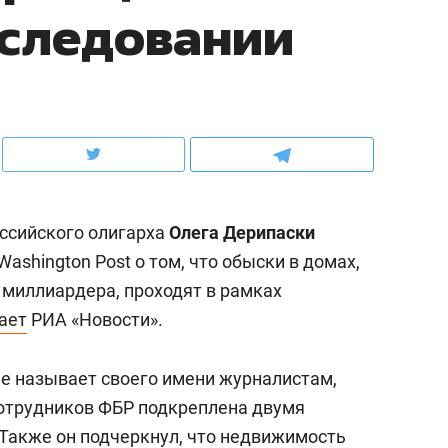
еследовании
ов и
о трехкратном росте цен, дотошных
школьной формы о конт
клиентах и чудных запросах мастеров
налогах и развитии без 
ссийского олигарха
Олега Дерипаски
shington Post о том, что обыски в домах,
миллиардера, проходят в рамках
ает
РИА «Новости».
ндуем
Рекомендуем
не называет своего имени журналистам,
терапевт «Фороса»:
Дизайнер-прораб Ната
сотрудников ФБР подкреплена двумя
кторский невроз» –
Наседкина: «Ремонт вм
Также он подчеркнул, что недвижимость
человек не считает
с мебелью за 2 миллион