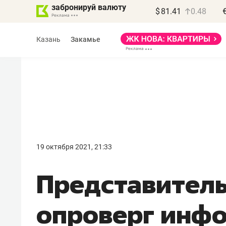
забронируй валюту
$
81.41
0.48
Казань
Закамье
Василь Мазитов
МАРТ
19 октября 2021, 21:33
«Не зная местных
Представител
правил, бизнес может
потерять минимум
опроверг инф
полгода»
Как бизнесу выйти на зарубежные