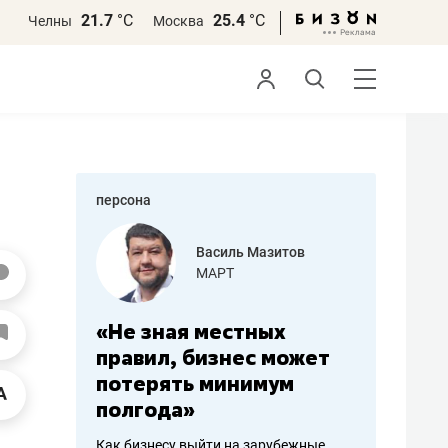
21.7
°С
25.4
°С
Челны
Москва
персона
еменова
Василь Мазитов
»
МАРТ
а: работа
«Не зная местных
«Мне лу
ечься
правил, бизнес может
не зара
вствовать
потерять минимум
чем пот
полгода»
репутац
пошиву
Как бизнесу выйти на зарубежные
Владелец от