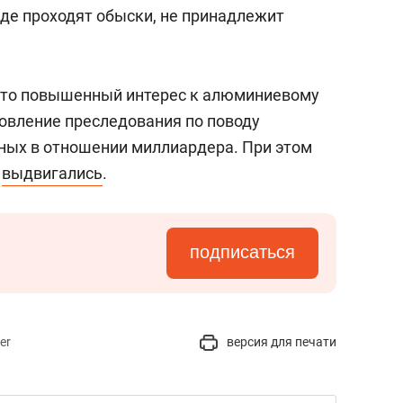
сверхнагрузку
для меня это челлендж
где проходят обыски, не принадлежит
сом»
что повышенный интерес к алюминиевому
овление преследования по поводу
ных в отношении миллиардера. При этом
е
выдвигались
.
подписаться
er
версия для печати