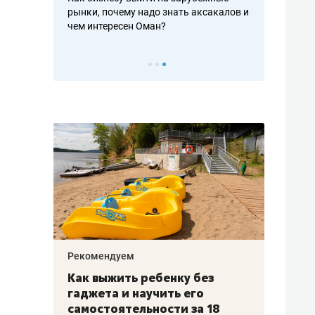
рафакте,
рынки, почему надо знать аксакалов и
о трехкратно
кредитов
чем интересен Оман?
клиентах и ч
Рекомендуем
Рекоме
лья
Как выжить ребенку без
Салих
есте
гаджета и научить его
«Если
а –
самостоятельности за 18
с мин