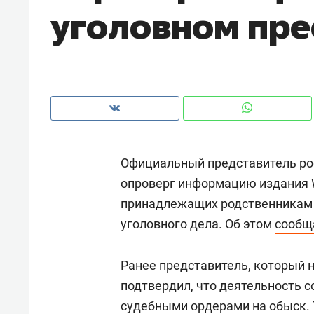
уголовном пр
рынки, почему надо знать аксакал
чем интересен Оман?
Официальный представитель ро
опроверг информацию издания Wa
принадлежащих родственникам 
уголовного дела. Об этом
сообщ
Рекомендуем
Рекоме
Ранее представитель, который 
Оставить шум за волной: как
Психо
подтвердил, что деятельность 
строят тишину в казанском
«Дире
судебными ордерами на обыск. 
ЖК «Заря»
когда 