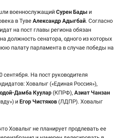
ошли военнослужащий
Сурен Бады
и
овека в Туве
Александр Адыгбай
. Согласно
идат на пост главы региона обязан
на должность сенатора, одного из которых
нюю палату парламента в случае победы на
 сентября. На пост руководителя
дидатов: Ховалыг («Единая Россия»),
одой-Дамба Куулар
(КПРФ),
Азиат Чанзан
вду») и
Егор Чистяков
(ЛДПР). Ховалыг
 что Ховалыг не планирует продлевать ее
ереизбрания и намерен делегировать в