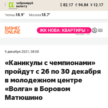
забронируй
$
82.17
€
94.84
¥
12.17
валюту
18.9°
18.7°
Челны
Москва
9 декабря 2021, 08:00
«Каникулы с чемпионами»
пройдут с 26 по 30 декабря
в молодежном центре
«Волга» в Боровом
Матюшино